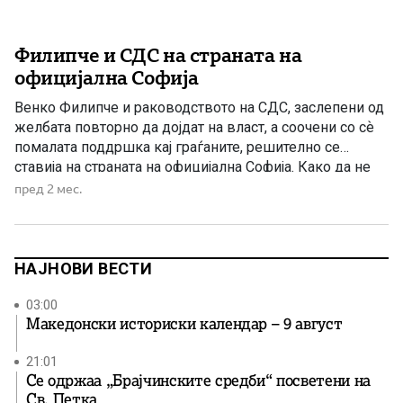
Филипче и СДС на страната на
официјална Софија
Венко Филипче и раководството на СДС, заслепени од
желбата повторно да дојдат на власт, а соочени со сѐ
помалата поддршка кај граѓаните, решително се
ставија на страната на официјална Софија. Како да не
разбираат дека токму ваквиот пристап и
пред 2 мес.
безрезервното прифаќање на бугарските позиции се
една од главните причини за нивниот политички пад и
губење […]
НАЈНОВИ ВЕСТИ
03:00
Македонски историски календар – 9 август
21:01
Се одржаа „Брајчинските средби“ посветени на
Св. Петка