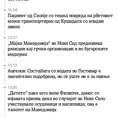
16:54
Пациент од Скопје со тешка повреда на рбетниот
мозок транспортиран од Кушадаси со владин
авион
13:37
„Мајка Македонија“ во Нови Сад предизвика
реакции кај грчки организации и во бугарските
медиуми
13:13
Ангелов: Состојбата со водата во Гостивар е
значително подобрена, но сè уште не е за пиење
13:05
„Детето“ како што вели Филипче, денес со
изјавата призна дека во случајот во Ново Село
учествувале осуденици и насилници, ова е
талогот на Македонија