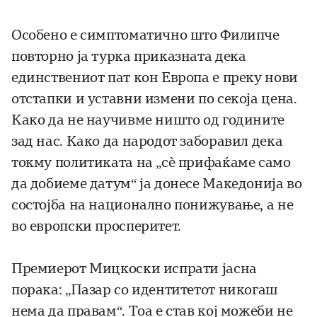
Особено е симптоматично што Филипче
повторно ја турка приказната дека
единствениот пат кон Европа е преку нови
отстапки и уставни измени по секоја цена.
Како да не научивме ништо од годините
зад нас. Како да народот заборавил дека
токму политиката на „сè прифаќаме само
да добиеме датум“ ја донесе Македонија во
состојба на национално понижување, а не
во европски просперитет.
Премиерот Мицкоски испрати јасна
порака: „Пазар со идентитетот никогаш
нема да правам“. Тоа е став кој можеби не