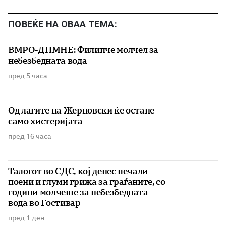
ПОВЕЌЕ НА ОВАА ТЕМА:
ВМРО-ДПМНЕ: Филипче молчел за
небезбедната вода
пред 5 часа
Од лагите на Жерновски ќе остане
само хистеријата
пред 16 часа
Талогот во СДС, кој денес печали
поени и глуми грижа за граѓаните, со
години молчеше за небезбедната
вода во Гостивар
пред 1 ден