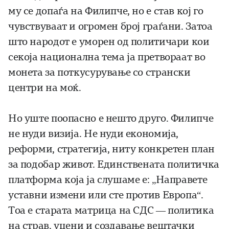
му се допаѓа на Филипче, но е став кој го
чувствуваат и огромен број граѓани. Затоа
што народот е уморен од политичари кои
секоја национална тема ја претвораат во
монета за поткусурување со странски
центри на моќ.
Но уште поопасно е нешто друго. Филипче
не нуди визија. Не нуди економија,
реформи, стратегија, ниту конкретен план
за подобар живот. Единствената политичка
платформа која ја слушаме е: „Направете
уставни измени или сте против Европа“.
Тоа е старата матрица на СДС — политика
на страв, уцени и создавање вештачки