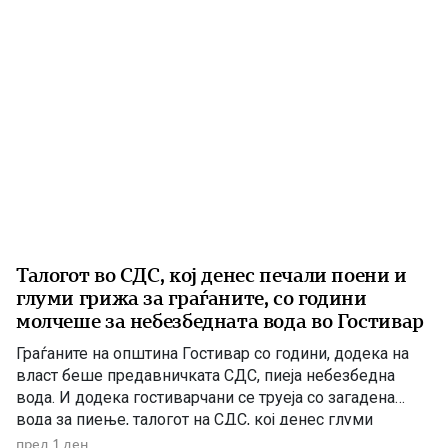
Талогот во СДС, кој денес печали поени и
глуми грижа за граѓаните, со години
молчеше за небезбедната вода во Гостивар
Граѓаните на општина Гостивар со години, додека на
власт беше предавничката СДС, пиеја небезбедна
вода. И додека гостиварчани се труеја со загадена
вода за пиење, талогот на СДС, кој денес глуми
загриженост, само за да ќари некој беден политички
пред 1 ден