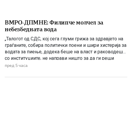
ВМРО-ДПМНЕ: Филипче молчел за
небезбедната вода
„Талогот од СДС, кој сега глуми грижа за здравјето на
граѓаните, собира политички поени и шири хистерија за
водата за пиење, додека беше на власт и раководеше
со институциите, не направи ништо за да ги реши
проблемите. Проблеми со квалитетот на водата за
пред 5 часа
пиење имаше и во времето кога Венко Филипче беше
министер за здравство, […]