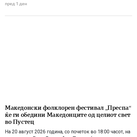
македонска држава. 1875 – Роден е Григорие Хаџи
пред 1 ден
Ташковиќ На 6 август 1875 година во Воден е роден
Григорие Хаџи Ташковиќ – македонски револуционер,
публицист, книжевник и еден од предводниците […]
Македонски фолклорен фестивал „Преспа“
ќе ги обедини Македонците од целиот свет
во Пустец
На 20 август 2026 година, со почеток во 18:00 часот, на