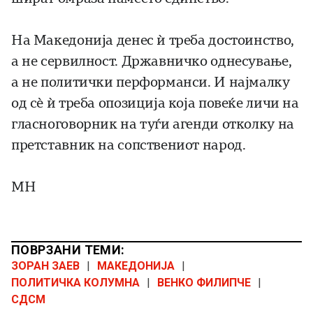
На Македонија денес ѝ треба достоинство,
а не сервилност. Државничко однесување,
а не политички перформанси. И најмалку
од сè ѝ треба опозиција која повеќе личи на
гласноговорник на туѓи агенди отколку на
претставник на сопствениот народ.
МН
ПОВРЗАНИ ТЕМИ:
ЗОРАН ЗАЕВ
|
МАКЕДОНИЈА
|
ПОЛИТИЧКА КОЛУМНА
|
ВЕНКО ФИЛИПЧЕ
|
СДСМ