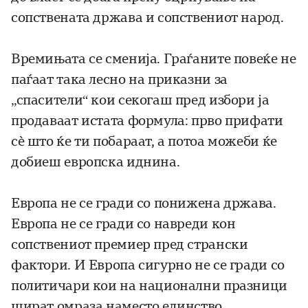
сопствената држава и сопствениот народ.
Времињата се сменија. Граѓаните повеќе не
паѓаат така лесно на приказни за
„спасители“ кои секогаш пред избори ја
продаваат истата формула: прво прифати
сè што ќе ти побараат, а потоа можеби ќе
добиеш европска иднина.
Европа не се гради со понижена држава.
Европа не се гради со навреди кон
сопствениот премиер пред странски
фактори. И Европа сигурно не се гради со
политичари кои на национални празници
шират омраза наместо единство.