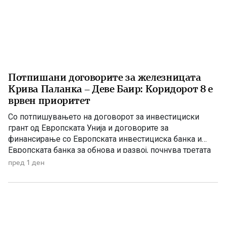
Потпишани договорите за железницата
Крива Паланка – Деве Баир: Коридорот 8 е
врвен приоритет
Со потпишувањето на договорот за инвестициски
грант од Европската Унија и договорите за
финансирање со Европската инвестициска банка и
Европската банка за обнова и развој, почнува третата
фаза од финансирањето на железничката делница
пред 1 ден
Крива Паланка – Деве Баир, која е дел од Коридорот
8. На потпишувањето во Владата присуствуваа
премиерот Христијан Мицкоски, вицепремиерот и
министер […]