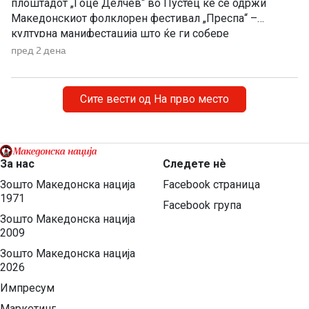
плоштадот „Гоце Делчев“ во Пустец ќе се одржи
Македонскиот фолклорен фестивал „Преспа“ –
културна манифестација што ќе ги собере
Македонците од Македонија, Албанија и дијаспората во
пред 2 дена
чест на македонската традиција, песна и оро.
Фестивалот ќе биде можност за промоција на богатото
македонско културно наследство […]
Сите вести од На прво место
За нас
Следете нѐ
Зошто Македонска нација
Facebook страница
1971
Facebook група
Зошто Македонска нација
2009
Зошто Македонска нација
2026
Импресум
Маркетинг