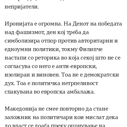
непријатели.
Иронијата е огромна. На Денот на победата
над фашизмот, ден кој треба да
симболизира отпор против авторитарни и
едноумни политики, токму Филипче
настапи со реторика во која секој што не се
согласува со него е анти-европски,
изолиран и виновен. Тоа не е демократски
дух. Тоа е политичка нетрпеливост
спакувана во европска амбалажа.
Македонија не смее повторно да стане
заложник на политичари кои мислат дека
до власт се доаѓа преку оцрнување на