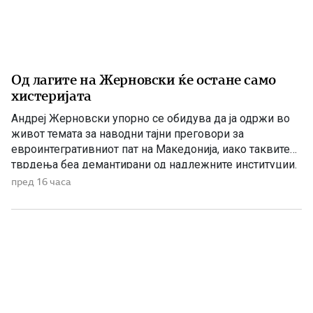
Од лагите на Жерновски ќе остане само
хистеријата
Андреј Жерновски упорно се обидува да ја одржи во
живот темата за наводни тајни преговори за
евроинтегративниот пат на Македонија, иако таквите
тврдења беа демантирани од надлежните институции.
Како што им пукна меурот од сапуница наречен
пред 16 часа
„мигранти за пари“, така на СДС му пука и најновата
конструкција – дека власта тајно се подготвува да го
[…]