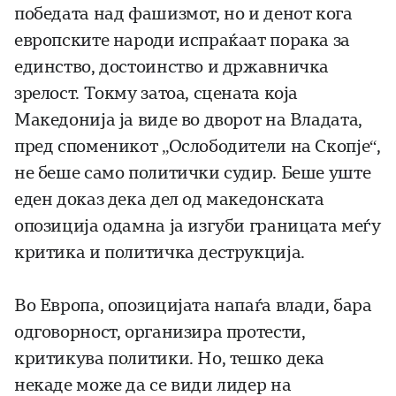
победата над фашизмот, но и денот кога
европските народи испраќаат порака за
единство, достоинство и државничка
зрелост. Токму затоа, сцената која
Македонија ја виде во дворот на Владата,
пред споменикот „Ослободители на Скопје“,
не беше само политички судир. Беше уште
еден доказ дека дел од македонската
опозиција одамна ја изгуби границата меѓу
критика и политичка деструкција.
Во Европа, опозицијата напаѓа влади, бара
одговорност, организира протести,
критикува политики. Но, тешко дека
некаде може да се види лидер на