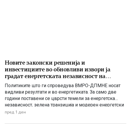
Новите законски решенија и
инвестициите во обновливи извори ја
градат енергетската независност на
Македонија
Политиките што ги спроведува ВМРО-ДПМНЕ носат
видливи резултати и во енергетиката. За само две
години поставени се цврсти темели за енергетска
независност, зелена транзиција и модерен енергетски
систем кој ќе обезбеди сигурност, нови инвестиции и
пред 1 ден
одржлив развој. По години на застој, денес Македонија
има нов Закон за енергетика, усогласен со европските
директиви, како и Интегриран […]