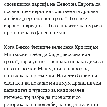
опозициска партија на Денот на Европа да
посака премиерот на сопствената држава
да биде „персона нон грата“. Тоа не е
европска вредност. Тоа е политичка омраза
претворена во јавен настап.
Кога Венко Филипче вели дека Христијан
Мицкоски треба да биде „персона нон
грата“, тој всушност испраќа порака дека за
него не постои Македонија надвор од
партиската пресметка. Наместо барем на
еден ден да покаже минимум државнички
капацитет и чувство за национален
интерес, тој избра да продолжи со
реториката на поделби, навреди и закани.