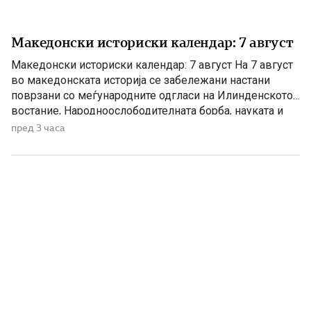
Македонски историски календар: 7 август
Македонски историски календар: 7 август На 7 август
во македонската историја се забележани настани
поврзани со меѓународните одгласи на Илинденското
востание, Народноослободителната борба, науката и
современата македонска уметност. 1903 – Европскиот
пред 3 часа
печат известува за Илинденското востание На 7 август
1903 година европската јавност ги добила првите
поопширни вести за востанието што неколку дена
претходно избувнало […]