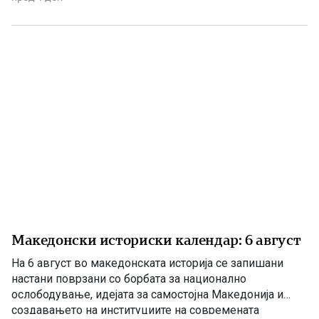
поен, со години молчеа. Иако тогаш направените
анализи, во повеќе наврати во гостиварскиот
водовод, утврдија небезбедна […]
Македонски историски календар: 6 август
На 6 август во македонската историја се запишани
настани поврзани со борбата за национално
ослободување, идејата за самостојна Македонија и
создавањето на институциите на современата