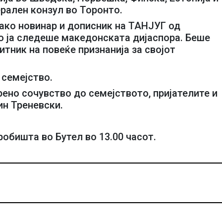
ерален конзул во Торонто.
како новинар и дописник на ТАНЈУГ од
о ја следеше македонската дијаспора. Беше
итник на повеќе признанија за својот
 семејство.
ено сочувство до семејството, пријателите и
ин Треневски.
робишта во Бутел во 13.00 часот.