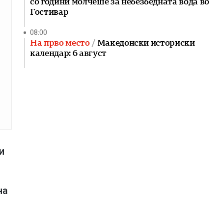
со години молчеше за небезбедната вода во
Гостивар
08:00
На прво место
Македонски историски
календар: 6 август
и
на