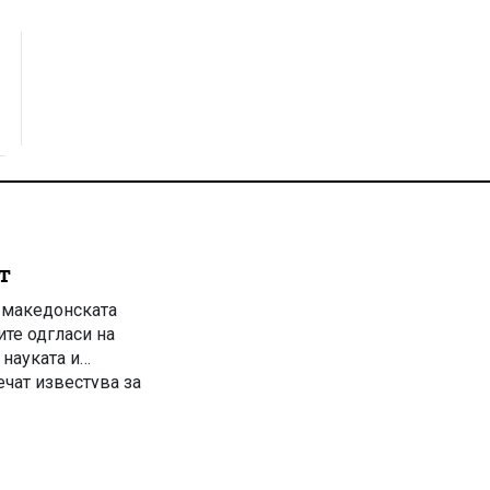
т
о македонската
ите одгласи на
науката и
чат известува за
та јавност ги
лку дена претходно