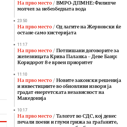
На прво место
ВМРО-ДПМНЕ: Филипче
молчел за небезбедната вода
23:50
На прво место
Од лагите на Жерновски ќе
остане само хистеријата
11:17
На прво место
Потпишани договорите за
железницата Крива Паланка – Деве Баир:
Коридорот 8 е врвен приоритет
11:10
На прво место
Новите законски решенија
и инвестициите во обновливи извори ја
градат енергетската независност на
Македонија
10:17
На прво место
Талогот во СДС, кој денес
печали поени и глуми грижа за граѓаните,