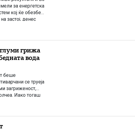
емели за енергетска
стем кој ќе обезбеди
на застој, денес
вропските
и глуми грижа
збедната вода
ст беше
тиварчани се труеја
уми загриженост,
молчеа. Иако тогаш
т водовод, утврдија
т