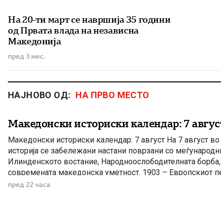
На 20-ти март се навршија 35 години
од Првата влада на независна
Македонија
пред 3 мес.
НАЈНОВО ОД:
НА ПРВО МЕСТО
Македонски историски календар: 7 авгус
Македонски историски календар: 7 август На 7 август в
историја се забележани настани поврзани со меѓународн
Илинденското востание, Народноослободителната борба, 
современата македонска уметност. 1903 – Европскиот пе
Илинденското востание На 7 август 1903 година европска
пред 22 часа
добила првите поопширни вести за востанието што неко
избувнало […]