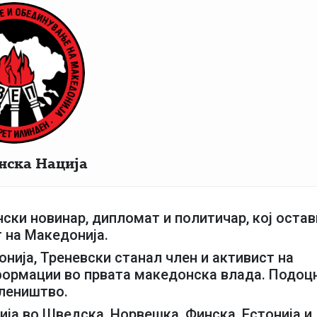
нска Нација
ски новинар, дипломат и политичар, кој остав
 на Македонија.
нија, Треневски станал член и активист на
ормации во првата македонска влада. Подоц
елеништво.
а во Шведска, Норвешка, Финска, Естонија и