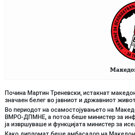
Македо
Почина Мартин Треневски, истакнат македон
значаен белег во јавниот и државниот живот
Во периодот на осамостојувањето на Македо
ВМРО-ДПМНЕ, а потоа беше министер за инф
ја извршуваше и функцијата министер за ис
Како дипломат беше амбасадор на Македониј