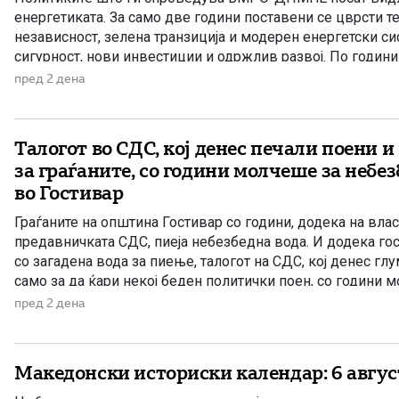
енергетиката. За само две години поставени се цврсти т
независност, зелена транзиција и модерен енергетски си
сигурност, нови инвестиции и одржлив развој. По години 
Македонија има нов Закон за енергетика, усогласен со е
пред 2 дена
директиви, како и Интегриран […]
Талогот во СДС, кој денес печали поени 
за граѓаните, со години молчеше за небе
во Гостивар
Граѓаните на општина Гостивар со години, додека на вла
предавничката СДС, пиеја небезбедна вода. И додека гос
со загадена вода за пиење, талогот на СДС, кој денес гл
само за да ќари некој беден политички поен, со години 
направените анализи, во повеќе наврати во гостиварскио
пред 2 дена
небезбедна […]
Македонски историски календар: 6 авгус