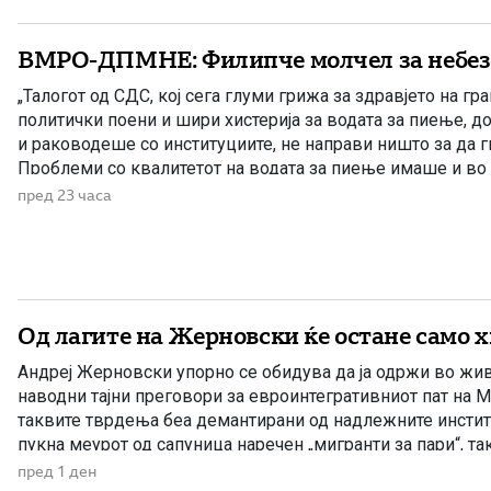
ВМРО-ДПМНЕ: Филипче молчел за небез
„Талогот од СДС, кој сега глуми грижа за здравјето на гра
политички поени и шири хистерија за водата за пиење, д
и раководеше со институциите, не направи ништо за да 
Проблеми со квалитетот на водата за пиење имаше и во
Филипче беше министер за здравство, […]
пред 23 часа
Од лагите на Жерновски ќе остане само 
Андреј Жерновски упорно се обидува да ја одржи во жив
наводни тајни преговори за евроинтегративниот пат на М
таквите тврдења беа демантирани од надлежните инстит
пукна меурот од сапуница наречен „мигранти за пари“, та
најновата конструкција – дека власта тајно се подготвува 
пред 1 ден