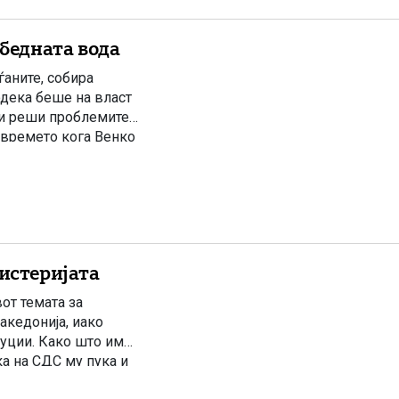
бедната вода
ѓаните, собира
одека беше на власт
ги реши проблемите.
 времето кога Венко
хистеријата
от темата за
акедонија, иако
уции. Како што им
ка на СДС му пука и
да го […]