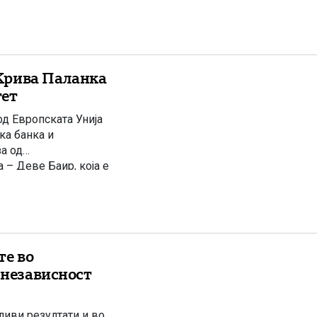
Крива Паланка
тет
д Европската Унија
ка банка и
за од
– Деве Баир, која е
уствуваа премиерот
те во
 независност
иви резултати и во