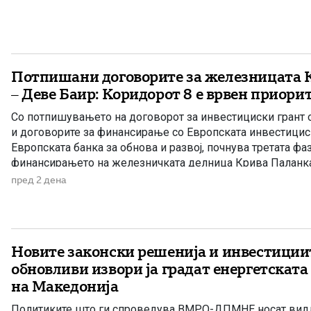
Потпишани договорите за железницата 
– Деве Баир: Коридорот 8 е врвен приори
Со потпишувањето на договорот за инвестициски грант о
и договорите за финансирање со Европската инвестицис
Европската банка за обнова и развој, почнува третата фа
финансирањето на железничката делница Крива Паланка 
дел од Коридорот 8. На потпишувањето во Владата прис
пред 2 дена
Христијан Мицкоски, вицепремиерот и министер […]
Новите законски решенија и инвестиции
обновливи извори ја градат енергетската
на Македонија
Политиките што ги спроведува ВМРО-ДПМНЕ носат видл