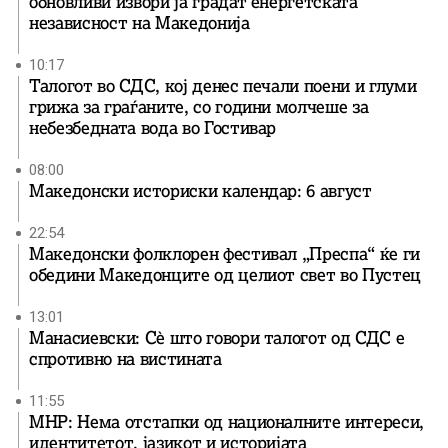
обновливи извори ја градат енергетската
независност на Македонија
10:17
Талогот во СДС, кој денес печали поени и глуми
грижа за граѓаните, со години молчеше за
небезбедната вода во Гостивар
08:00
Македонски историски календар: 6 август
22:54
Македонски фолклорен фестивал „Преспа“ ќе ги
обедини Македонците од целиот свет во Пустец
13:01
Манасиевски: Сè што говори талогот од СДС е
спротивно на вистината
11:55
МНР: Нема отстапки од националните интереси,
идентитетот, јазикот и историјата