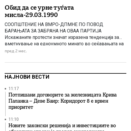
Обид да се урне туѓата
мисла-29.03.1990
СООПШТЕНИЕ НА ВМРО-ДПМНЕ ПО ПОВОД
БАРАЊАТА ЗА ЗАБРАНА НА ОВАА ПАРТИЈА
Искажаните протести значат изразена тенденција за
вметнување на едноумното минато во сеќавањата на
македонскиот народ, и по можност, во неговата
пред 2 мес.
иднина, вели ВМРО–ДПМНЕ
НАЈНОВИ ВЕСТИ
11:17
Потпишани договорите за железницата Крива
Паланка – Деве Баир: Коридорот 8 е врвен
приоритет
11:10
Новите законски решенија и инвестициите во