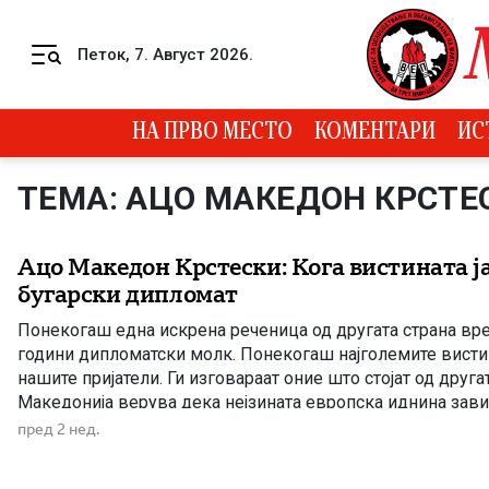
Skip to content
Петок, 7. Август 2026.
Menu
НА ПРВО МЕСТО
КОМЕНТАРИ
ИС
ТЕМА: АЦО МАКЕДОН КРСТЕ
Ацо Македон Крстески: Кога вистината ј
бугарски дипломат
Понекогаш една искрена реченица од другата страна вр
години дипломатски молк. Понекогаш најголемите вистин
нашите пријатели. Ги изговараат оние што стојат од друга
Македонија верува дека нејзината европска иднина зави
исполнувањето на условите на Бугарија. Прво беше Дого
пред 2 нед.
добрососедство. Потоа протоколите. Потоа францускиот п