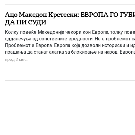
Ацо Македон Крстески: ЕВРОПА ГО ГУ
ДА НИ СУДИ
Колку повеќе Македонија чекори кон Европа, толку пов
оддалечува од сопствените вредности. Не е проблемот са
Проблемот е Европа. Европа која дозволи историски и и
прашања да станат алатка за блокирање на народ. Европа
чека. Европскиот суд за човекови права носи пресуди во
пред 2 мес.
Македонците во Бугарија […]