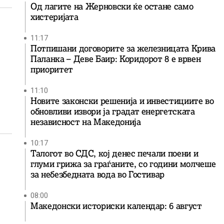
Од лагите на Жерновски ќе остане само
хистеријата
11:17
Потпишани договорите за железницата Крива
Паланка – Деве Баир: Коридорот 8 е врвен
приоритет
11:10
Новите законски решенија и инвестициите во
обновливи извори ја градат енергетската
независност на Македонија
10:17
Талогот во СДС, кој денес печали поени и
глуми грижа за граѓаните, со години молчеше
за небезбедната вода во Гостивар
08:00
Македонски историски календар: 6 август