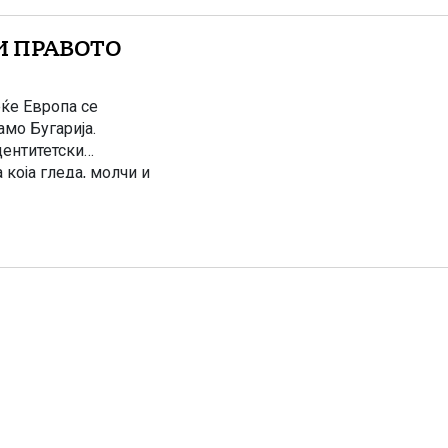
БИ ПРАВОТО
еќе Европа се
мо Бугарија.
дентитетски
 која гледа, молчи и
 корист на