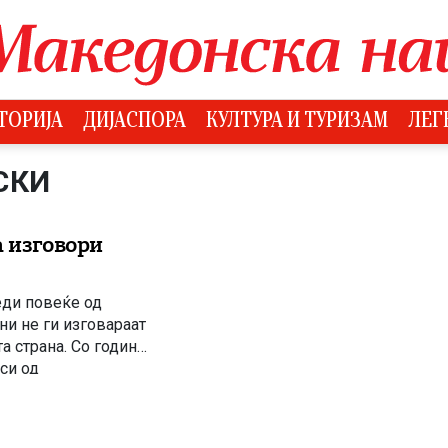
ТОРИЈА
ДИЈАСПОРА
КУЛТУРА И ТУРИЗАМ
ЛЕГ
СКИ
а изговори
еди повеќе од
и не ги изговараат
та страна. Со години
си од
ворот за
редлог. Потоа […]