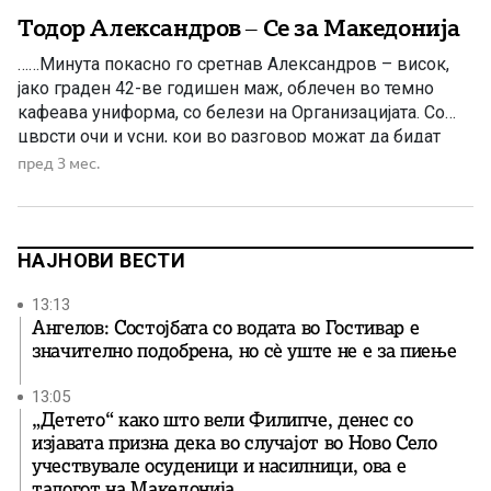
Тодор Александров – Се за Македонија
……Минута покасно го сретнав Александров – висок,
јако граден 42-ве годишен маж, облечен во темно
кафеава униформа, со белези на Организацијата. Со
цврсти очи и усни, кои во разговор можат да бидат
весели, но во одмор се многу строги, полна воена
пред 3 мес.
опрема, која што ретко ја вади од себе, пушка
потпрена на ѕидот и Александров […]
НАЈНОВИ ВЕСТИ
13:13
Ангелов: Состојбата со водата во Гостивар е
значително подобрена, но сè уште не е за пиење
13:05
„Детето“ како што вели Филипче, денес со
изјавата призна дека во случајот во Ново Село
учествувале осуденици и насилници, ова е
талогот на Македонија