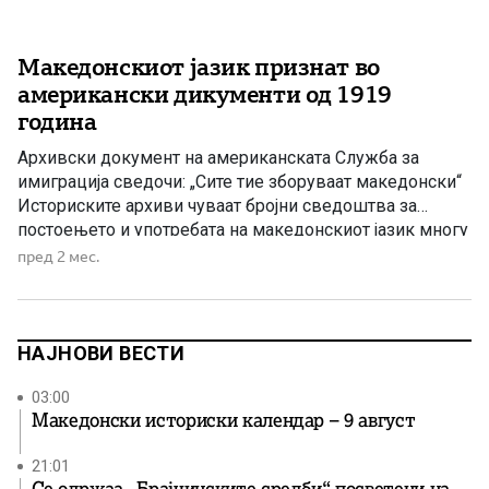
Македонскиот јазик признат во
американски дикументи од 1919
година
Архивски документ на американската Служба за
имиграција сведочи: „Сите тие зборуваат македонски“
Историските архиви чуваат бројни сведоштва за
постоењето и употребата на македонскиот јазик многу
пред неговата официјална кодификација во 1945
пред 2 мес.
година. Еден таков значаен документ потекнува од 26
април 1919 година и е издаден од Службата за
имиграција при Министерството за труд на
Соединетите […]
НАЈНОВИ ВЕСТИ
03:00
Македонски историски календар – 9 август
21:01