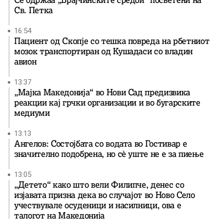
Се одржаа „Брајчинските средби“ посветени на
Св. Петка
16:54
Пациент од Скопје со тешка повреда на рбетниот
мозок транспортиран од Кушадаси со владин
авион
13:37
„Мајка Македонија“ во Нови Сад предизвика
реакции кај грчки организации и во бугарските
медиуми
13:13
Ангелов: Состојбата со водата во Гостивар е
значително подобрена, но сè уште не е за пиење
13:05
„Детето“ како што вели Филипче, денес со
изјавата призна дека во случајот во Ново Село
учествувале осуденици и насилници, ова е
талогот на Македонија