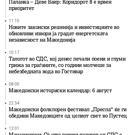
Паланка – Деве Баир: Коридорот 8 е врвен
приоритет
11:10
Новите законски решенија и инвестициите во
обновливи извори ја градат енергетската
независност на Македонија
10:17
Талогот во СДС, кој денес печали поени и глуми
грижа за граѓаните, со години молчеше за
небезбедната вода во Гостивар
08:00
Македонски историски календар: 6 август
22:54
Македонски фолклорен фестивал „Преспа“ ќе ги
обедини Македонците од целиот свет во Пустец
13:01
Манасиевски: Сè што говори талогот од СДС е