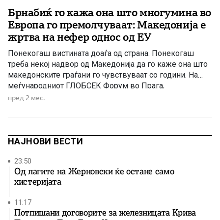
Брнабиќ го кажа она што многумина во
Европа го премолчуваат: Македонија е
жртва на нефер однос од ЕУ
Понекогаш вистината доаѓа од страна. Понекогаш
треба некој надвор од Македонија да го каже она што
македонските граѓани го чувствуваат со години. На
меѓународниот ГЛОБСЕК Форум во Прага,
претседателката на српското Собрание Ана Брнабиќ
пред 2 мес.
јавно изјави дека односот на Европската Унија кон
Македонија е крајно нефер и дека таквиот пристап
сериозно го поткопува кредибилитетот на […]
НАЈНОВИ ВЕСТИ
23:50
Од лагите на Жерновски ќе остане само
хистеријата
11:17
Потпишани договорите за железницата Крива