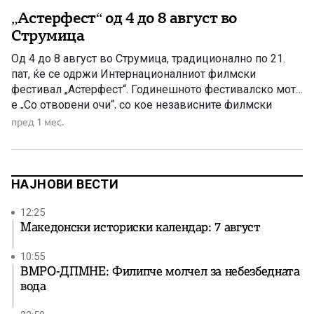
„Астерфест“ од 4 до 8 август во
Струмица
Од 4 до 8 август во Струмица, традиционално по 21.
пат, ќе се одржи Интернационалниот филмски
фестивал „Астерфест“. Годинешното фестивалско мото
е „Со отворени очи“, со кое независните филмски
автори симболично ја повикуваат публиката да го
пред 1 мес.
следи животот како филмска лента, низ бројни
приказни од различни краишта на светот. Фестивалот,
препознатлив во регионот и во […]
НАЈНОВИ ВЕСТИ
12:25
Македонски историски календар: 7 август
10:55
ВМРО-ДПМНЕ: Филипче молчел за небезбедната
вода