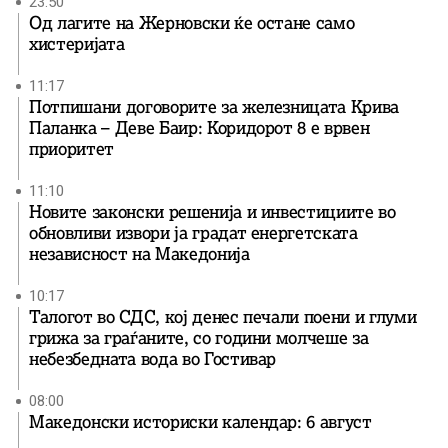
23:50
Од лагите на Жерновски ќе остане само
хистеријата
11:17
Потпишани договорите за железницата Крива
Паланка – Деве Баир: Коридорот 8 е врвен
приоритет
11:10
Новите законски решенија и инвестициите во
обновливи извори ја градат енергетската
независност на Македонија
10:17
Талогот во СДС, кој денес печали поени и глуми
грижа за граѓаните, со години молчеше за
небезбедната вода во Гостивар
08:00
Македонски историски календар: 6 август