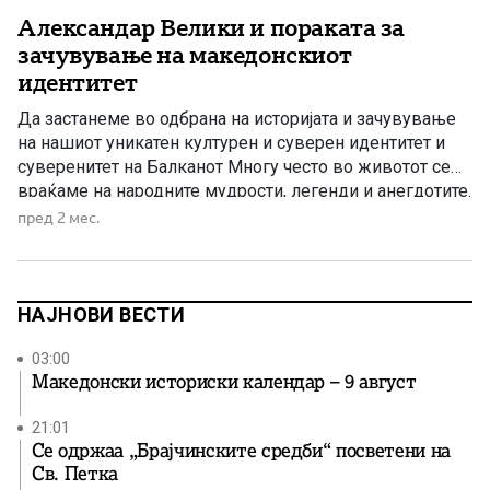
Александар Велики и пораката за
зачувување на македонскиот
идентитет
Да застанеме во одбрана на историјата и зачувување
на нашиот уникатен културен и суверен идентитет и
суверенитет на Балканот Многу често во животот се
враќаме на народните мудрости, легенди и анегдотите.
Анегдотата е кратка, привлечна приказна за вистински
пред 2 мес.
настан или личност. Често хумористични или духовити,
тие обично се користат во разговори, говори или
пишување за […]
НАЈНОВИ ВЕСТИ
03:00
Македонски историски календар – 9 август
21:01
Се одржаа „Брајчинските средби“ посветени на
Св. Петка