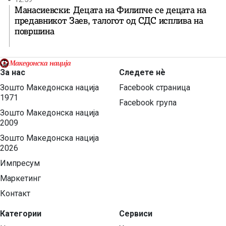
Манасиевски: Децата на Филипче се децата на
предавникот Заев, талогот од СДС исплива на
површина
За нас
Следете нѐ
Зошто Македонска нација
Facebook страница
1971
Facebook група
Зошто Македонска нација
2009
Зошто Македонска нација
2026
Импресум
Маркетинг
Контакт
Категории
Сервиси