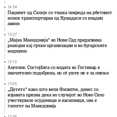
16:54
Пациент од Скопје со тешка повреда на рбетниот
мозок транспортиран од Кушадаси со владин
авион
13:37
„Мајка Македонија“ во Нови Сад предизвика
реакции кај грчки организации и во бугарските
медиуми
13:13
Ангелов: Состојбата со водата во Гостивар е
значително подобрена, но сè уште не е за пиење
13:05
„Детето“ како што вели Филипче, денес со
изјавата призна дека во случајот во Ново Село
учествувале осуденици и насилници, ова е
талогот на Македонија
12:59