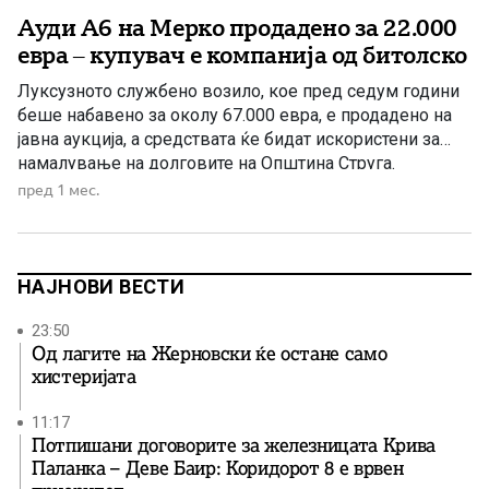
Ауди А6 на Мерко продадено за 22.000
евра – купувач е компанија од битолско
Луксузното службено возило, кое пред седум години
беше набавено за околу 67.000 евра, е продадено на
јавна аукција, а средствата ќе бидат искористени за
намалување на долговите на Општина Струга.
Службеното возило „Ауди А6“, кое со години го
пред 1 мес.
користеше поранешниот градоначалник на Струга,
Рамиз Мерко, е продадено на јавна електронска
аукција за 1.350.000 денари, односно […]
НАЈНОВИ ВЕСТИ
23:50
Од лагите на Жерновски ќе остане само
хистеријата
11:17
Потпишани договорите за железницата Крива
Паланка – Деве Баир: Коридорот 8 е врвен