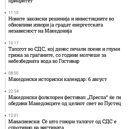
приоритет
11:10
Новите законски решенија и инвестициите во
обновливи извори ја градат енергетската
независност на Македонија
10:17
Талогот во СДС, кој денес печали поени и глуми
грижа за граѓаните, со години молчеше за
небезбедната вода во Гостивар
08:00
Македонски историски календар: 6 август
22:54
Македонски фолклорен фестивал „Преспа“ ќе ги
обедини Македонците од целиот свет во Пустец
13:01
Манасиевски: Сè што говори талогот од СДС е
спротивно на вистината