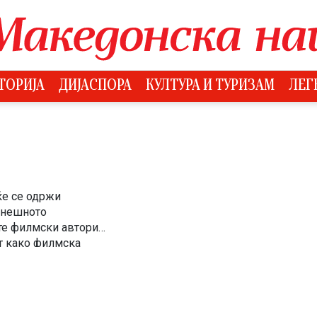
ТОРИЈА
ДИЈАСПОРА
КУЛТУРА И ТУРИЗАМ
ЛЕГ
 ќе се одржи
инешното
ите филмски автори
т како филмска
т. Фестивалот,