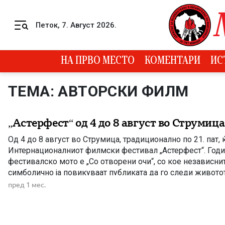
Skip to content
Петок, 7. Август 2026.
Menu
НА ПРВО МЕСТО
КОМЕНТАРИ
ИС
ТЕМА: АВТОРСКИ ФИЛМ
„Астерфест“ од 4 до 8 август во Струмица
Од 4 до 8 август во Струмица, традиционално по 21. пат,
Интернационалниот филмски фестивал „Астерфест“. Год
фестивалско мото е „Со отворени очи“, со кое независн
симболично ја повикуваат публиката да го следи живото
лента, низ бројни приказни од различни краишта на свето
пред 1 мес.
препознатлив во регионот и во […]