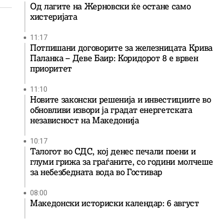
Од лагите на Жерновски ќе остане само
хистеријата
11:17
Потпишани договорите за железницата Крива
Паланка – Деве Баир: Коридорот 8 е врвен
приоритет
11:10
Новите законски решенија и инвестициите во
обновливи извори ја градат енергетската
независност на Македонија
10:17
Талогот во СДС, кој денес печали поени и
глуми грижа за граѓаните, со години молчеше
за небезбедната вода во Гостивар
08:00
Македонски историски календар: 6 август