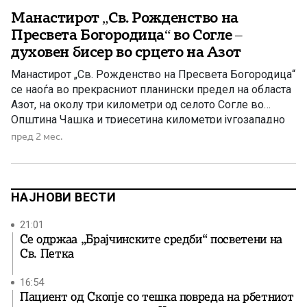
Манастирот „Св. Рожденство на
Пресвета Богородица“ во Согле –
духовен бисер во срцето на Азот
Манастирот „Св. Рожденство на Пресвета Богородица“
се наоѓа во прекрасниот планински предел на областа
Азот, на околу три километри од селото Согле во
Општина Чашка и триесетина километри југозападно
од Велес. Опкружен со густи шуми и недопрена
пред 2 мес.
природа, овој духовен центар претставува едно од
најзначајните светилишта во регионот. Иако за
неговото минато се зачувани малку […]
НАЈНОВИ ВЕСТИ
21:01
Се одржаа „Брајчинските средби“ посветени на
Св. Петка
16:54
Пациент од Скопје со тешка повреда на рбетниот