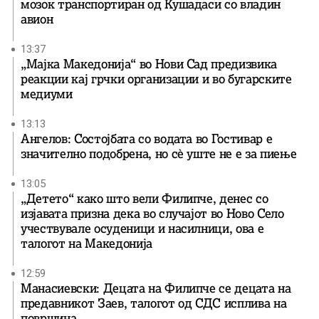
мозок транспортиран од Кушадаси со владин
авион
13:37
„Мајка Македонија“ во Нови Сад предизвика
реакции кај грчки организации и во бугарските
медиуми
13:13
Ангелов: Состојбата со водата во Гостивар е
значително подобрена, но сè уште не е за пиење
13:05
„Детето“ како што вели Филипче, денес со
изјавата призна дека во случајот во Ново Село
учествувале осуденици и насилници, ова е
талогот на Македонија
12:59
Манасиевски: Децата на Филипче се децата на
предавникот Заев, талогот од СДС исплива на
површина