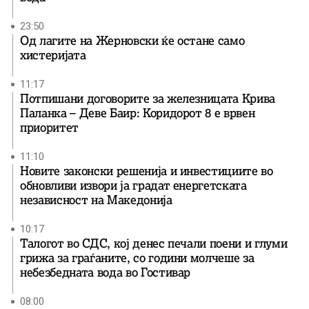
23:50
Од лагите на Жерновски ќе остане само
хистеријата
11:17
Потпишани договорите за железницата Крива
Паланка – Деве Баир: Коридорот 8 е врвен
приоритет
11:10
Новите законски решенија и инвестициите во
обновливи извори ја градат енергетската
независност на Македонија
10:17
Талогот во СДС, кој денес печали поени и глуми
грижа за граѓаните, со години молчеше за
небезбедната вода во Гостивар
08:00