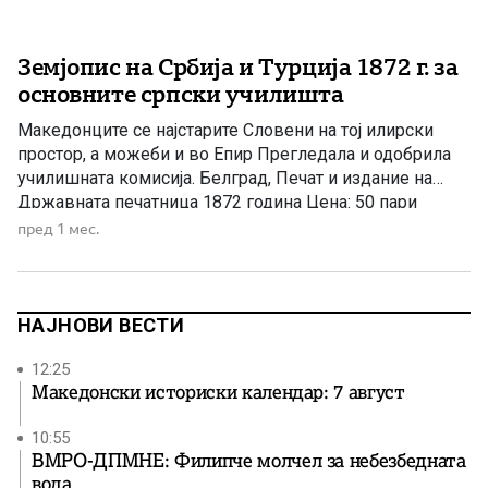
Земјопис на Србија и Турција 1872 г. за
основните српски училишта
Македонците се најстарите Словени на тој илирски
простор, а можеби и во Епир Прегледала и одобрила
училишната комисија. Белград, Печат и издание на
Државната печатница 1872 година Цена: 50 пари
чаршиски. Море, од југ Мраморното Море и Нешто
пред 1 мес.
Бело, од запад Стара Планина и Родопите. Јужниот дел
го заземаат Македонците, кои се потомци на
најстарите […]
НАЈНОВИ ВЕСТИ
12:25
Македонски историски календар: 7 август
10:55
ВМРО-ДПМНЕ: Филипче молчел за небезбедната
вода