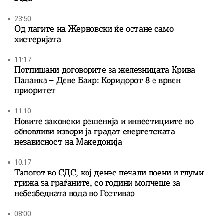
23:50
Од лагите на Жерновски ќе остане само
хистеријата
11:17
Потпишани договорите за железницата Крива
Паланка – Деве Баир: Коридорот 8 е врвен
приоритет
11:10
Новите законски решенија и инвестициите во
обновливи извори ја градат енергетската
независност на Македонија
10:17
Талогот во СДС, кој денес печали поени и глуми
грижа за граѓаните, со години молчеше за
небезбедната вода во Гостивар
08:00