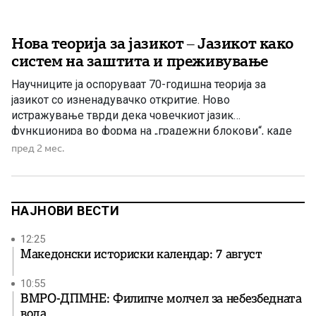
Нова теорија за јазикот – Јазикот како
систем на заштита и преживување
Научниците ја оспоруваат 70-годишна теорија за
јазикот со изненадувачко откритие. Ново
истражување тврди дека човечкиот јазик
функционира во форма на „градежни блокови“, каде
што нашите мозоци ги спојуваат предвидливите низи
пред 2 мес.
од зборови (како „на крајот од“ или „може ли да имам“)
наместо да конструираат сложени, хиерархиски
реченични дрва. Истражувачите идентификуваа
претходно занемарена структура што лежи […]
НАЈНОВИ ВЕСТИ
12:25
Македонски историски календар: 7 август
10:55
ВМРО-ДПМНЕ: Филипче молчел за небезбедната
вода