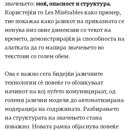
значењето:
моќ, опасност и структура.
Користејќи го Les Misérables како пример,
тие покажаа како јазикот на приказната се
менува низ овие димензии со текот на
времето, демонстрирајќи ја способноста на
алатката да го мапира значењето во
текстови со голем обем.
Ова е важно сега бидејќи јазичните
технологии сè повеќе го обликуваат
начинот на кој луѓето комуницираат, од
големи јазични модели до автоматизирана
модерација на содржината. Разбирањето
на структурата на значењето стана
поважно. Новата рамка објаснува повеќе