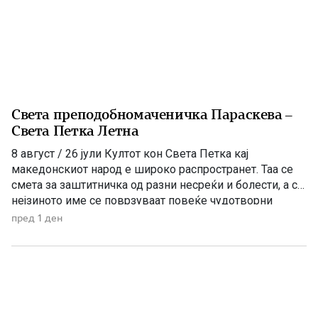
Света преподобномаченичка Параскева –
Света Петка Летна
8 август / 26 јули Култот кон Света Петка кај
македонскиот народ е широко распространет. Таа се
смета за заштитничка од разни несреќи и болести, а со
нејзиното име се поврзуваат повеќе чудотворни
икони и лековити извори, познати како „петочни води“.
пред 1 ден
Во православниот календар се споменуваат три
светителки со името Параскева – Петка, поради што
[…]