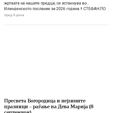
жртвата на нашите предци, се истакнува во
Илинденското послание за 2026 година † СТЕФАН,ПО
МИЛОСТА БОЖЈА,АРХИЕПИСКОП ОХРИДСКИ И
пред 4 дена
МАКЕДОНСКИ,ЗАЕДНО СО СВЕТИОТ АРХИЈЕРЕЈСКИ
СИНОД,ПО ПОВОД ИЛИНДЕНСКИТЕ
ПРАЗНУВАЊА,ИСПРАЌА МИР И БЛАГОСЛОВ ОД
БОГАДО СВЕШТЕНОСЛУЖИТЕЛИТЕ,ДО МОНАШТВОТО
И ДО СИТЕ […]
Пресвета Богородица и нејзините
празници – раѓање на Дева Марија (8
септември)