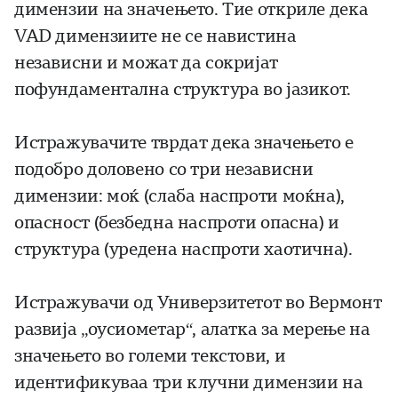
димензии на значењето. Тие откриле дека
VAD димензиите не се навистина
независни и можат да сокријат
пофундаментална структура во јазикот.
Истражувачите тврдат дека значењето е
подобро доловено со три независни
димензии: моќ (слаба наспроти моќна),
опасност (безбедна наспроти опасна) и
структура (уредена наспроти хаотична).
Истражувачи од Универзитетот во Вермонт
развија „оусиометар“, алатка за мерење на
значењето во големи текстови, и
идентификуваа три клучни димензии на