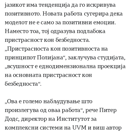
јазикот има тенденција да го искривува
позитивното. Новата работа сугерира дека
моделот не е само за позитивни емоции.
Наместо тоа, тој одразува подлабока
пристрасност кон безбедноста.
„Пристрасноста кон позитивноста на
принципот Полијана“, заклучува студијата,
„всушност е еднодимензионална проекција
на основната пристрасност кон
безбедноста“.
„Ова е големо набљудување што
произлегува од оваа работа“, рече Питер
Додс, директор на Институтот за
комплексни системи на UVM и виш автор