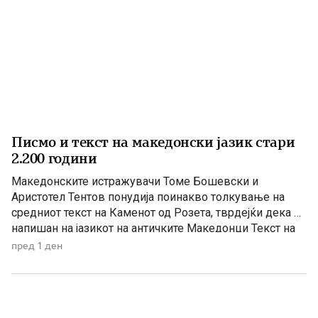
Писмо и текст на македонски јазик стари
2.200 години
Македонските истражувачи Томе Бошевски и
Аристотел Тентов понудија поинакво толкување на
средниот текст на Каменот од Розета, тврдејќи дека е
напишан на јазикот на античките Македонци Текст на
египетски камен во местото Розета е дешифриран
пред 1 ден
како антички македонски напис, тврдат македонските
научници академик Томе Бошевски и проф. Аристотел
Тентов од Електротехничкиот факултет, по
неколкугодишни истражувања. […]