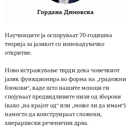
Гордана Димовска
Научниците ја оспоруваат 70-годишна
теорија за јазикот со изненадувачко
откритие.
Ново истражување тврди дека човечкиот
јазик функционира во форма на „градежни
блокови“, каде што нашите мозоци ги
спојуваат предвидливите низи од зборови
(како „на крајот од“ или „може ли да имам“)
наместо да конструираат сложени,
хиерархиски реченични дрва.