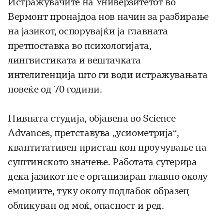
Истражувачите на Универзитетот во
Вермонт пронајдоа нов начин за разбирање
на јазикот, оспорувајќи ја главната
претпоставка во психологијата,
лингвистиката и вештачката
интелигенција што ги води истражувањата
повеќе од 70 години.
Нивната студија, објавена во Science
Advances, претставува „усиометрија“,
квантитативен пристап кон проучување на
суштинското значење. Работата сугерира
дека јазикот не е организиран главно околу
емоциите, туку околу подлабок образец
обликуван од моќ, опасност и ред.