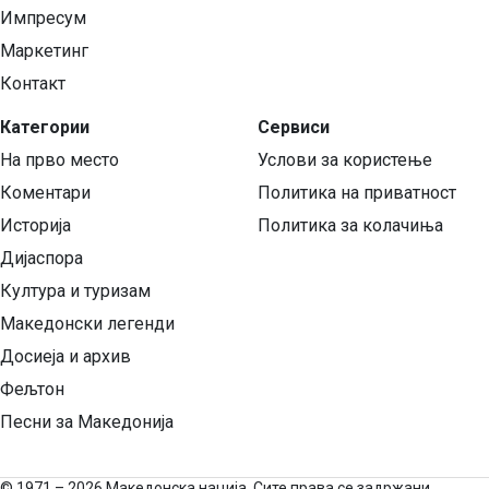
Импресум
Маркетинг
Контакт
Категории
Сервиси
На прво место
Услови за користење
Коментари
Политика на приватност
Историја
Политика за колачиња
Дијаспора
Култура и туризам
Македонски легенди
Досиеја и архив
Фељтон
Песни за Македонија
©
1971 – 2026 Македонска нација. Сите права се задржани.