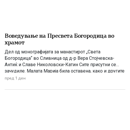
Воведување на Пресвета Богородица во
храмот
Дел од монографијата за манастирот „Света
Богородица“ во Сливница од д-р Вера Стојчевска-
Антиќ и Славе Николовски-Катин Сите присутни се
зачудиле. Малата Марија била оставена, како и другите
девици да живее во храмот. Таа се откажала од
пред 1 ден
родителите и му се посветила на Бога. Татко ù Јоаким
починал на 80 години. Ана останала сама и се […]