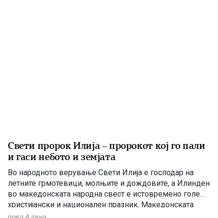
на пријавени дела на меѓународниот конкурс. Притоа,
велешкиот стрип Салон јасно го […]
Свети пророк Илија – пророкот кој го пали
и гаси небото и земјата
Во народното верување Свети Илија е господар на
летните грмотевици, молњите и дождовите, а Илинден
во македонската народна свест е истовремено голем
христијански и национален празник. Македонската
православна црква – Охридска архиепископија на 2
пред 4 дена