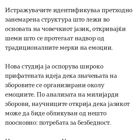
Истражувачите идентификуваа претходно
занемарена структура што лежи во
основата на човечкиот јазик, откривајќи
шеми што се протегаат надвор од
традиционалните мерки на емоции.
Нова студија ја оспорува широко
прифатената идеја дека значењата на
зборовите се организирани околу
емоциите. По анализата на милијарди
зборови, научниците открија дека јазикот
може да биде обликуван од нешто
поосновно: потребата за безбедност.