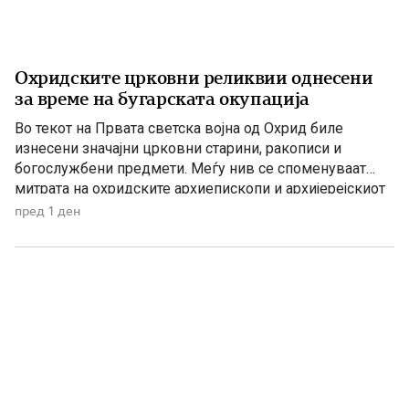
Охридските црковни реликвии однесени
за време на бугарската окупација
Во текот на Првата светска војна од Охрид биле
изнесени значајни црковни старини, ракописи и
богослужбени предмети. Меѓу нив се споменуваат
митрата на охридските архиепископи и архијерејскиот
жезол. По Букурешкиот мировен договор од 1913
пред 1 ден
година, Македонија била поделена меѓу соседните
држави, а Вардарскиот дел потпаднал под власта на
Кралството Србија. Само две години подоцна, во […]