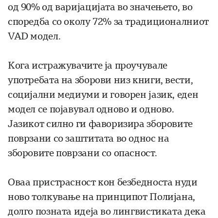
од 90% од варијацијата во значењето, во
споредба со околу 72% за традиционалниот
VAD модел.
Кога истражувачите ја проучувале
употребата на зборови низ книги, вести,
социјални медиуми и говорен јазик, еден
модел се појавувал одново и одново.
Јазикот силно ги фаворизира зборовите
поврзани со заштитата во однос на
зборовите поврзани со опасност.
Оваа пристрасност кон безбедноста нуди
ново толкување на принципот Полијана,
долго позната идеја во лингвистиката дека