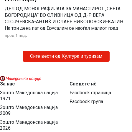
ДЕЛ ОД МОНОГРАФИЈАТА ЗА МАНАСТИРОТ „СВЕТА
БОГОРОДИЦА“ ВО СЛИВНИЦА ОД Д-Р ВЕРА
СТОЈЧЕВСКА-АНТИЌ И СЛАВЕ НИКОЛОВСКИ-КАТИН
На три дена пат од Ерусалим се наоѓал малиот град
Назарет. Таму живееле праведните Јоаким и Ана,
пред 1 нед.
наречени од Светата Црква „богоотци”. Јоаким
потекнувал од Давидовиот род, а света Ана од родот
на Аарон. Биле многу дарежливи, милосрдни. За […]
Сите вести од Култура и туризам
За нас
Следете нѐ
Зошто Македонска нација
Facebook страница
1971
Facebook група
Зошто Македонска нација
2009
Зошто Македонска нација
2026