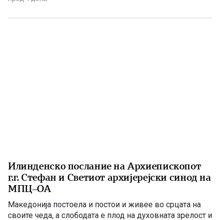
август, односно на 20 јули според стариот календар, го
празнува Светиот пророк Илија – Илинден. Свети
Илија е еден од најголемите […]
Илинденско послание на Архиепископот
г.г. Стефан и Светиот архијерејски синод на
МПЦ–ОА
Македонија постоела и постои и живее во срцата на
своите чеда, а слободата е плод на духовната зрелост и