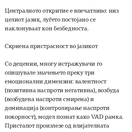
Централното откритие е впечатливо: низ
целиот јазик, луѓето постојано се
наклонуваат кон безбедноста.
Скриена пристрасност во јазикот
Со децении, многу истражувачи го
опишувале значењето преку три
емоционални димензии: валентност
(позитивна наспроти негативна), возбуда
(возбудена наспроти смирена) и
доминација (контролирање наспроти
покорност), модел познат како VAD рамка.
Пристапот произлезе од влијателната