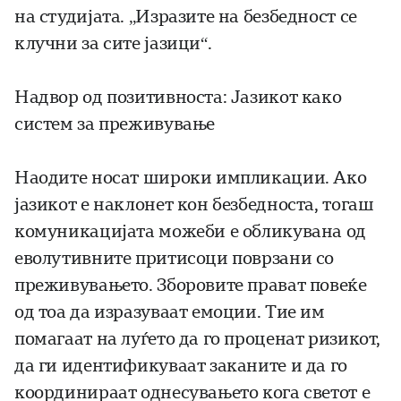
на студијата. „Изразите на безбедност се
клучни за сите јазици“.
Надвор од позитивноста: Јазикот како
систем за преживување
Наодите носат широки импликации. Ако
јазикот е наклонет кон безбедноста, тогаш
комуникацијата можеби е обликувана од
еволутивните притисоци поврзани со
преживувањето. Зборовите прават повеќе
од тоа да изразуваат емоции. Тие им
помагаат на луѓето да го проценат ризикот,
да ги идентификуваат заканите и да го
координираат однесувањето кога светот е