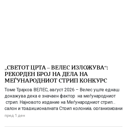
„СВЕТОТ ЦРТА – ВЕЛЕС ИЗЛОЖУВА“:
РЕКОРДЕН БРОЈ НА ДЕЛА НА
МЕЃУНАРОДНИОТ СТРИП КОНКУРС
Томе Трајков ВЕЛЕС, август 2026 – Велес уште еднаш
докажува дека е значаен фактор на меѓународниот
стрип. Најновото издание на Меѓународниот стрип
салон и традиционалната Стрип колонија, организирани
од Стрип центарот на Македонија (СЦМ-Велес),
пред 1 ден
започнува во знак на историски успеси – голем бран