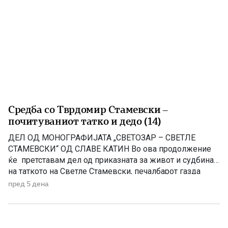
Средба со Тврдомир Стамевски –
почитуваниот татко и дедо (14)
ДЕЛ ОД МОНОГРАФИЈАТА „СВЕТОЗАР – СВЕТЛЕ
СТАМЕВСКИ“ ОД СЛАВЕ КАТИН Во ова продолжение
ќе претставам дел од приказната за живот и судбина
на таткото на Светле Стамевски, печалбарот газда
Тврдомир (денес покоен), кој беше вистинска легенда,
пред 5 дена
столб на Стамевци, прекрасен соговорник, човек кој и
долго и многу памтеше Моето патување од Чикаго го
продолжив за Детроит со летот […]