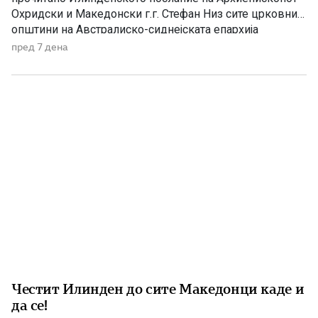
Охридски и Македонски г.г. Стефан Низ сите црковни
општини на Австралиско-сиднејската епархија
достоинствено и молитвено беше одбележан
пред 7 дена
големиот празник Илинден. Од Епархијата
информираат дека во сите храмови биле отслужени
свети литургии, на кои било прочитано Илинденското
послание на Неговото Блаженство, Архиепископот
Охридски […]
Честит Илинден до сите Македонци каде и
да се!