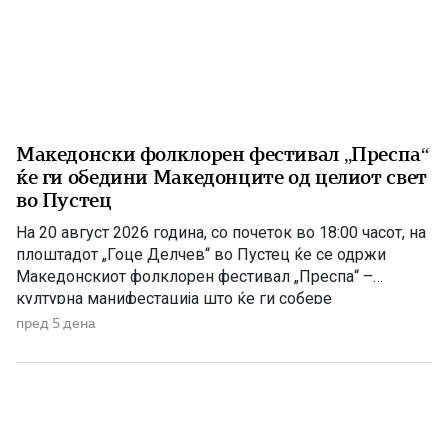
Македонски фолклорен фестивал „Преспа“
ќе ги обедини Македонците од целиот свет
во Пустец
На 20 август 2026 година, со почеток во 18:00 часот, на
плоштадот „Гоце Делчев“ во Пустец ќе се одржи
Македонскиот фолклорен фестивал „Преспа“ –
културна манифестација што ќе ги собере
Македонците од Македонија, Албанија и дијаспората во
пред 5 дена
чест на македонската традиција, песна и оро.
Фестивалот ќе биде можност за промоција на богатото
македонско културно наследство […]