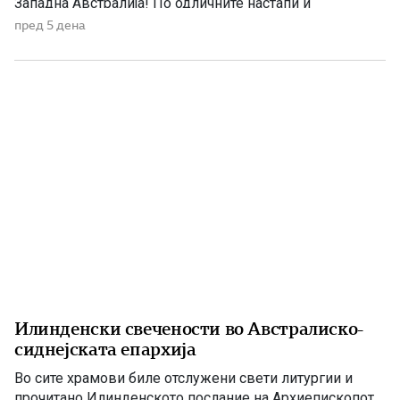
Западна Австралија! По одличните настапи и
заслужената победа од 2:0 над Перт Ред Стар во
пред 5 дена
полуфиналето, младите „лавови“ ги очекува уште една
пресметка – борбата за шампионскиот пехар против
Перт Глори. Финалето ќе […]
Илинденски свечености во Австралиско-
сиднејската епархија
Во сите храмови биле отслужени свети литургии и
прочитано Илинденското послание на Архиепископот