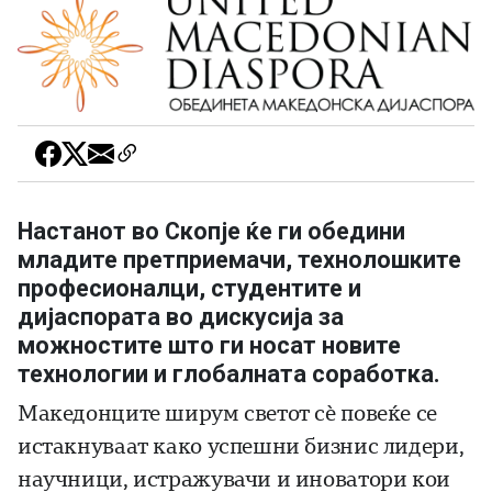
Настанот во Скопје ќе ги обедини
младите претприемачи, технолошките
професионалци, студентите и
дијаспората во дискусија за
можностите што ги носат новите
технологии и глобалната соработка.
Македонците ширум светот сѐ повеќе се
истакнуваат како успешни бизнис лидери,
научници, истражувачи и иноватори кои