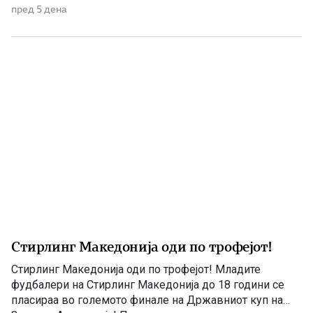
200.000 лица со македонско потекло „Во графата за
пред 5 дена
потекло напишете ‘македонско’, за земја на потекло
‘Македонија’, за јазикот што го зборувате дома
‘македонски’, а за религија […]
Стирлинг Македонија оди по трофејот!
Стирлинг Македонија оди по трофејот! Младите
фудбалери на Стирлинг Македонија до 18 години се
пласираа во големото финале на Државниот куп на