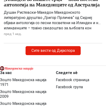
антологија на Македонците од Австралија
Душан Ристевски-Македон Македонското
литературно друштво „Григор Прличев“ од Сиднеј
објави антологија со песни посветени на Илинден и на
илинденците – трајно сведоштво за љубовта кон
Македонија, непокорот и борбата за зачувување на
пред 1 нед.
македонскиот идентитет. По повод Илинден,
Македонското литературно друштво „Григор Прличев“
од Сиднеј ја објави поетската антологија „Илинден во
Сите вести од Дијаспора
нашите срца“, во која се […]
За нас
Следете нѐ
Зошто Македонска нација
Facebook страница
1971
Facebook група
Зошто Македонска нација
2009
Зошто Македонска нација