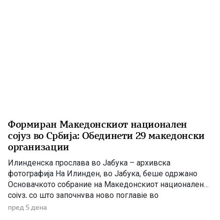
Формиран Македонскиот национален
сојуз во Србија: Обединети 29 македонски
организации
Илинденска прослава во Јабука – архивска
фотографија На Илинден, во Јабука, беше одржано
Основачкото собрание на Македонскиот национален
сојуз, со што започнува ново поглавје во
организираното дејствување на македонската
пред 5 дена
заедница во Република Србија. Во новоформираниот