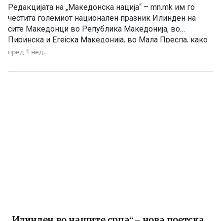
Редакцијата на „Македонска нација“ – mn.mk им го
честита големиот национален празник Илинден на
сите Македонци во Република Македонија, во
Пиринска и Егејска Македонија, во Мала Преспа, како
и на македонското иселеништво ширум светот.
пред 1 нед.
Илинден е симбол на македонската борба, слобода и
државност. Тој е вечниот пламен што ги поврзува
илинденците од 1903 година со […]
„Илинден во нашите срца“ – нова поетска