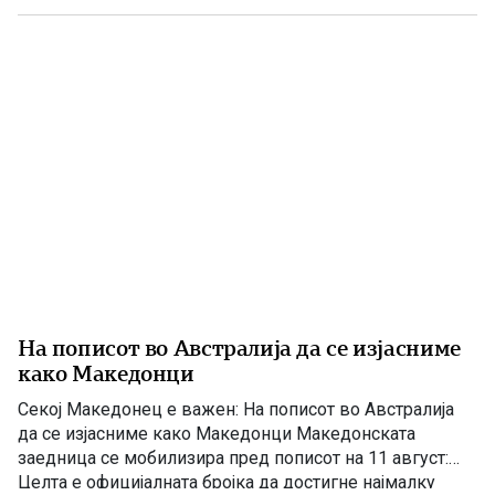
Сојуз се обединија 29 од вкупно 34 активни
македонски организации во Србија, не сметајќи го
Националниот совет на македонското национално […]
На пописот во Австралија да се изјасниме
како Македонци
Секој Македонец е важен: На пописот во Австралија
да се изјасниме како Македонци Македонската
заедница се мобилизира пред пописот на 11 август:
Целта е официјалната бројка да достигне најмалку