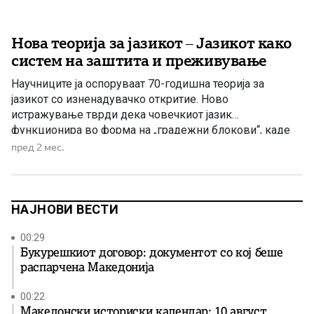
Нова теорија за јазикот – Јазикот како
систем на заштита и преживување
Научниците ја оспоруваат 70-годишна теорија за
јазикот со изненадувачко откритие. Ново
истражување тврди дека човечкиот јазик
функционира во форма на „градежни блокови“, каде
што нашите мозоци ги спојуваат предвидливите низи
пред 2 мес.
од зборови (како „на крајот од“ или „може ли да имам“)
наместо да конструираат сложени, хиерархиски
реченични дрва. Истражувачите идентификуваа
претходно занемарена структура што лежи […]
НАЈНОВИ ВЕСТИ
00:29
Букурешкиот договор: документот со кој беше
распарчена Македонија
00:22
Македонски историски календар: 10 август