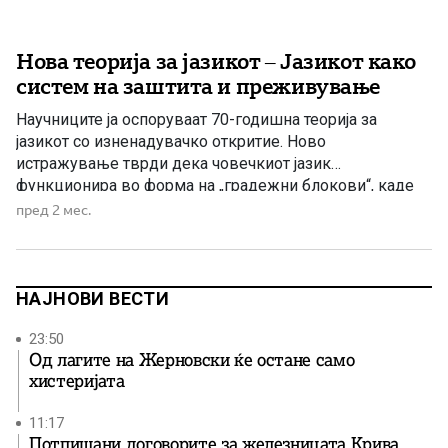
Нова теорија за јазикот – Јазикот како
систем на заштита и преживување
Научниците ја оспоруваат 70-годишна теорија за
јазикот со изненадувачко откритие. Ново
истражување тврди дека човечкиот јазик
функционира во форма на „градежни блокови“, каде
што нашите мозоци ги спојуваат предвидливите низи
пред 2 мес.
од зборови (како „на крајот од“ или „може ли да имам“)
наместо да конструираат сложени, хиерархиски
реченични дрва. Истражувачите идентификуваа
претходно занемарена структура што лежи […]
НАЈНОВИ ВЕСТИ
23:50
Од лагите на Жерновски ќе остане само
хистеријата
11:17
Потпишани договорите за железницата Крива