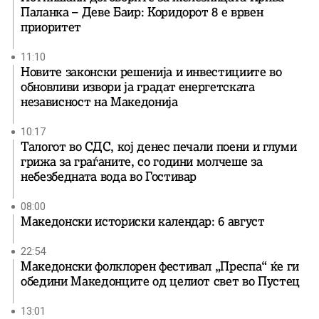
Паланка – Деве Баир: Коридорот 8 е врвен
приоритет
11:10
Новите законски решенија и инвестициите во
обновливи извори ја градат енергетската
независност на Македонија
10:17
Талогот во СДС, кој денес печали поени и глуми
грижа за граѓаните, со години молчеше за
небезбедната вода во Гостивар
08:00
Македонски историски календар: 6 август
22:54
Македонски фолклорен фестивал „Преспа“ ќе ги
обедини Македонците од целиот свет во Пустец
13:01