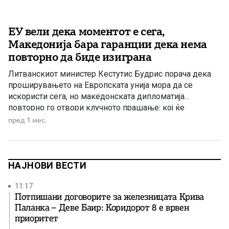
ЕУ вели дека моментот е сега,
Македонија бара гаранции дека нема
повторно да биде изиграна
Литванскиот министер Кестутис Будрис порача дека
проширувањето на Европската унија мора да се
искористи сега, но македонската дипломатија
повторно го отвори клучното прашање: кој ќе
гарантира дека Македонија нема повторно да направи
пред 1 мес.
отстапки, а потоа да биде соочена со нови блокади од
Бугарија? Литванскиот министер за надворешни
работи Кестутис Будрис денеска во Скопје испрати
јасна […]
НАЈНОВИ ВЕСТИ
11:17
Потпишани договорите за железницата Крива
Паланка – Деве Баир: Коридорот 8 е врвен
приоритет