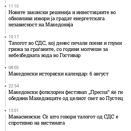
11:10
Новите законски решенија и инвестициите во
обновливи извори ја градат енергетската
независност на Македонија
10:17
Талогот во СДС, кој денес печали поени и глуми
грижа за граѓаните, со години молчеше за
небезбедната вода во Гостивар
08:00
Македонски историски календар: 6 август
22:54
Македонски фолклорен фестивал „Преспа“ ќе ги
обедини Македонците од целиот свет во Пустец
13:01
Манасиевски: Сè што говори талогот од СДС е
спротивно на вистината