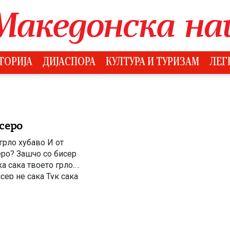
ТОРИЈА
ДИЈАСПОРА
КУЛТУРА И ТУРИЗАМ
ЛЕГ
серо
грло хубаво И от
еро? Зашчо со бисер
а сака твоето грло.-
сер не сака Тук сака