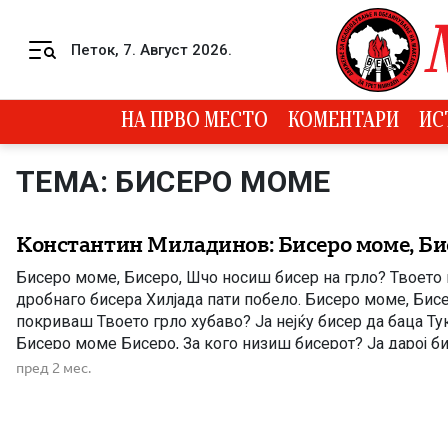
Skip to content
Петок, 7. Август 2026.
Menu
НА ПРВО МЕСТО
КОМЕНТАРИ
ИС
ТЕМА: БИСЕРО МОМЕ
Константин Миладинов: Бисеро моме, Би
Бисеро моме, Бисеро, Шчо носиш бисер на грло? Твоето 
дробнаго бисера Хилјада пати побело. Бисеро моме, Бис
покриваш Твоето грло хубаво? Ја нејќу бисер да баца Тук
Бисеро моме Бисеро, За кого низиш бисерот? Ја дарој би
мома Бисера.
пред 2 мес.