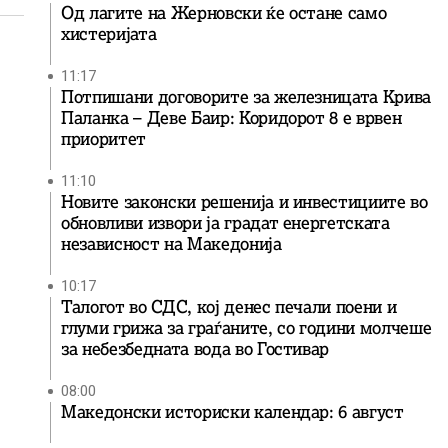
Од лагите на Жерновски ќе остане само
хистеријата
11:17
Потпишани договорите за железницата Крива
Паланка – Деве Баир: Коридорот 8 е врвен
приоритет
11:10
Новите законски решенија и инвестициите во
обновливи извори ја градат енергетската
независност на Македонија
10:17
Талогот во СДС, кој денес печали поени и
глуми грижа за граѓаните, со години молчеше
за небезбедната вода во Гостивар
08:00
Македонски историски календар: 6 август