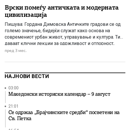
Врски помеѓу античката и модерната
цивилизација
Пишува: Гордана Димовска Античките градови се од
големо значење, бидејќи служат како основа на
современиот урбан живот, управување и култура. Тие
даваат клучни лекции за одржливост и отпорност,
дејствувајќи како прототипови за мегаградови (на пр.
пред 3 мес.
Рим) и лулки на цивилизацијата во Месопотамија и
долината на Нил. Страницата History, Mystery and
Wonders of the world објавува […]
НАЈНОВИ ВЕСТИ
03:00
Македонски историски календар – 9 август
21:01
Се одржаа „Брајчинските средби“ посветени на
Св. Петка