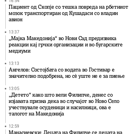
16:54
Пациент од Скопје со тешка повреда на рбетниот
мозок транспортиран од Кушадаси со владин
авион
13:37
„Мајка Македонија“ во Нови Сад предизвика
реакции кај грчки организации и во бугарските
медиуми
13:13
Ангелов: Состојбата со водата во Гостивар е
значително подобрена, но сè уште не е за пиење
13:05
„Детето“ како што вели Филипче, денес со
изјавата призна дека во случајот во Ново Село
учествувале осуденици и насилници, ова е
талогот на Македонија
12:59
Манасиевски: Децата на Филипче се децата на