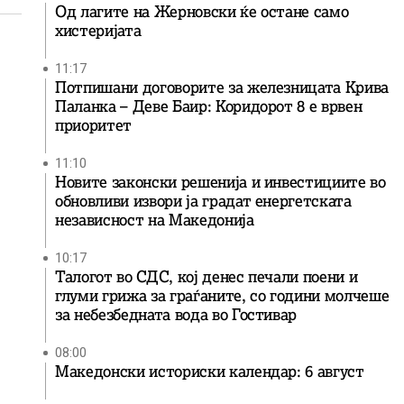
Од лагите на Жерновски ќе остане само
хистеријата
11:17
Потпишани договорите за железницата Крива
Паланка – Деве Баир: Коридорот 8 е врвен
приоритет
11:10
Новите законски решенија и инвестициите во
обновливи извори ја градат енергетската
независност на Македонија
10:17
Талогот во СДС, кој денес печали поени и
глуми грижа за граѓаните, со години молчеше
за небезбедната вода во Гостивар
08:00
Македонски историски календар: 6 август