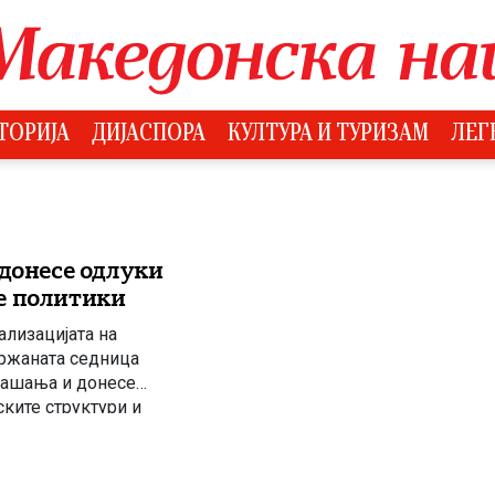
ТОРИЈА
ДИЈАСПОРА
КУЛТУРА И ТУРИЗАМ
ЛЕГ
онесе одлуки
е политики
ализацијата на
ржаната седница
рашања и донесе
ките структури и
беше констатирано
 со спроведување