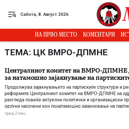
Skip to content
Сабота, 8. Август 2026.
Menu
НА ПРВО МЕСТО
КОМЕНТАРИ
ИС
ТЕМА: ЦК ВМРО-ДПМНЕ
Централниот комитет на ВМРО-ДПМНЕ д
за натамошно зајакнување на партискит
Продолжува зајакнувањето на партиските структури и ре
реформите Централниот комитет на ВМРО-ДПМНЕ на од
разгледа повеќе актуелни политички и организациски п
одлуки насочени кон понатамошно зајакнување на партис
реализација на програмските определби. На седницата 
пред 2 мес.
дека Владата предводена од ВМРО-ДПМНЕ продолжува
на реформите и реализација на […]