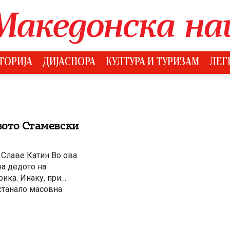
ТОРИЈА
ДИЈАСПОРА
КУЛТУРА И ТУРИЗАМ
ЛЕГ
вото Стамевски
 Славе Катин Во ова
на дедото на
ика. Инаку, при
 станало масовна
носливата состојба,