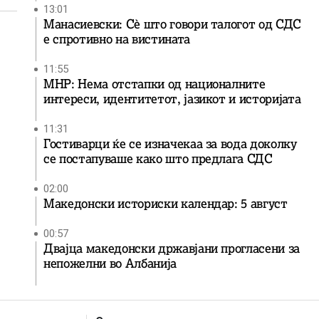
13:01
Манасиевски: Сè што говори талогот од СДС
е спротивно на вистината
11:55
МНР: Нема отстапки од националните
интереси, идентитетот, јазикот и историјата
11:31
Гостиварци ќе се изначекаа за вода доколку
се постапуваше како што предлага СДС
02:00
Македонски историски календар: 5 август
00:57
Двајца македонски државјани прогласени за
непожелни во Албанија