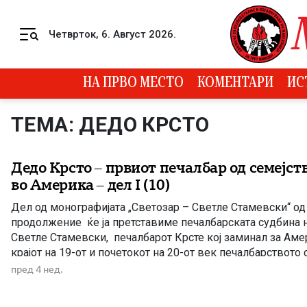
Skip to content
Четврток, 6. Август 2026.
Menu
НА ПРВО МЕСТО
КОМЕНТАРИ
ИС
ТЕМА: ДЕДО КРСТО
Дедо Крсто – првиот печалбар од семејст
во Америка – дел I (10)
Дел од монографијата „Светозар – Светле Стамевски“ од
продолжение ќе ја претставиме печалбарската судбина 
Светле Стамевски, печалбарот Крсте кој заминал за Амер
крајот на 19-от и почетокот на 20-от век печалбарството
појава во Тетовско и еден од најсилните докази за непод
пред 4 нед.
особено во македонските села […]