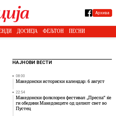
Архива
ЕНДИ
ДОСИЕЈА
ФЕЉТОН
ПЕСНИ
НАЈНОВИ ВЕСТИ
08:00
Македонски историски календар: 6 август
22:54
Македонски фолклорен фестивал „Преспа“ ќе
ги обедини Македонците од целиот свет во
Пустец