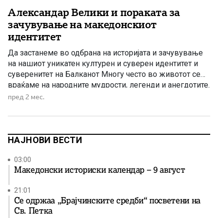
Александар Велики и пораката за
зачувување на македонскиот
идентитет
Да застанеме во одбрана на историјата и зачувување
на нашиот уникатен културен и суверен идентитет и
суверенитет на Балканот Многу често во животот се
враќаме на народните мудрости, легенди и анегдотите.
Анегдотата е кратка, привлечна приказна за вистински
пред 2 мес.
настан или личност. Често хумористични или духовити,
тие обично се користат во разговори, говори или
пишување за […]
НАЈНОВИ ВЕСТИ
03:00
Македонски историски календар – 9 август
21:01
Се одржаа „Брајчинските средби“ посветени на
Св. Петка