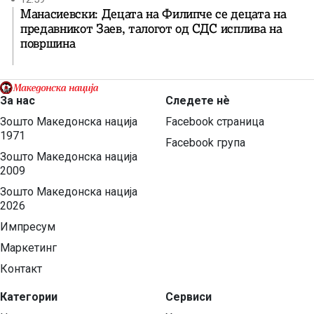
Манасиевски: Децата на Филипче се децата на
предавникот Заев, талогот од СДС исплива на
површина
За нас
Следете нѐ
Зошто Македонска нација
Facebook страница
1971
Facebook група
Зошто Македонска нација
2009
Зошто Македонска нација
2026
Импресум
Маркетинг
Контакт
Категории
Сервиси