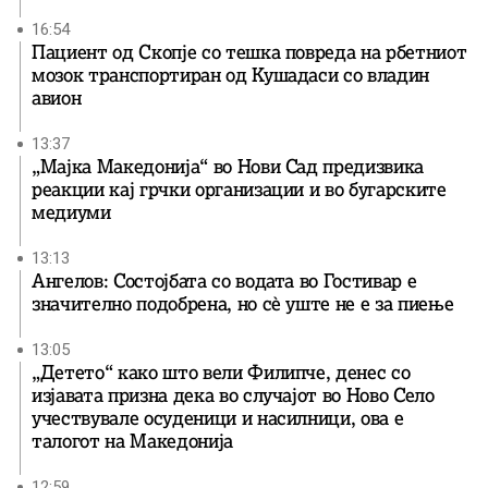
16:54
Пациент од Скопје со тешка повреда на рбетниот
мозок транспортиран од Кушадаси со владин
авион
13:37
„Мајка Македонија“ во Нови Сад предизвика
реакции кај грчки организации и во бугарските
медиуми
13:13
Ангелов: Состојбата со водата во Гостивар е
значително подобрена, но сè уште не е за пиење
13:05
„Детето“ како што вели Филипче, денес со
изјавата призна дека во случајот во Ново Село
учествувале осуденици и насилници, ова е
талогот на Македонија
12:59