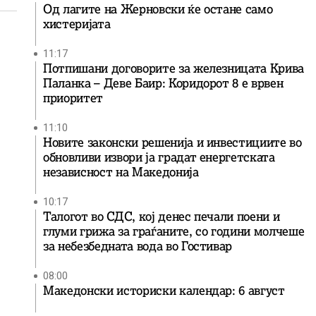
Од лагите на Жерновски ќе остане само
хистеријата
11:17
Потпишани договорите за железницата Крива
Паланка – Деве Баир: Коридорот 8 е врвен
приоритет
11:10
Новите законски решенија и инвестициите во
обновливи извори ја градат енергетската
независност на Македонија
10:17
Талогот во СДС, кој денес печали поени и
глуми грижа за граѓаните, со години молчеше
за небезбедната вода во Гостивар
08:00
Македонски историски календар: 6 август