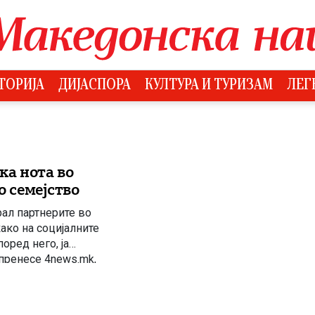
ТОРИЈА
ДИЈАСПОРА
КУЛТУРА И ТУРИЗАМ
ЛЕГ
ка нота во
о семејство
ал партнерите во
ако на социјалните
оред него, ја
 пренесе 4news.mk,
 амбасада во Софија
…]