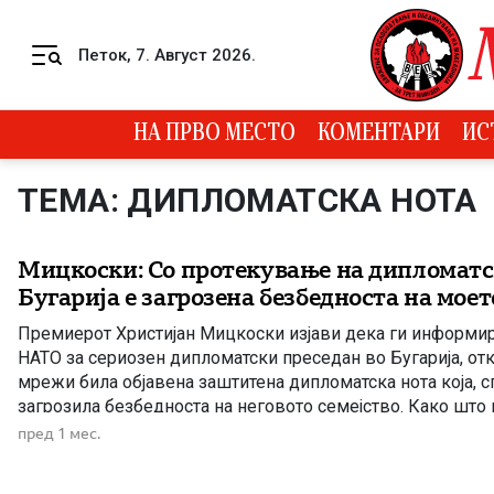
Skip to content
Петок, 7. Август 2026.
Menu
НА ПРВО МЕСТО
КОМЕНТАРИ
ИС
ТЕМА: ДИПЛОМАТСКА НОТА
Мицкоски: Со протекување на дипломатс
Бугарија е загрозена безбедноста на моет
Премиерот Христијан Мицкоски изјави дека ги информир
НАТО за сериозен дипломатски преседан во Бугарија, отк
мрежи била објавена заштитена дипломатска нота која, сп
загрозила безбедноста на неговото семејство. Како што
станува збор за официјален документ што македонската
пред 1 мес.
го испратила до бугарското Министерство за внатрешни [