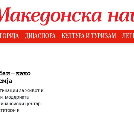
ТОРИЈА
ДИЈАСПОРА
КУЛТУРА И ТУРИЗАМ
ЛЕГ
баи – како
емја
тинации за живот и
ри, модерната
финансиски центар
ститори и
ста во Македонија