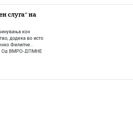
н слуга“ на
бвинувања кон
во, додека во исто
Венко Филипче
аи. Од ВМРО-ДПМНЕ
в, а дека […]