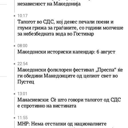
независност на Македонија
10:17
Талогот во СДС, кој денес печали поени и
глуми грижа за граѓаните, со години молчеше
за небезбедната вода во Гостивар
08:00
Македонски историски календар: 6 август
22:54
Македонски фолклорен фестивал „Преспа“ ќе
ги обедини Македонците од целиот свет во
Пустец
13:01
Манасиевски: Сè што говори талогот од СДС
е спротивно на вистината
11:55
МНР: Нема отстапки од националните