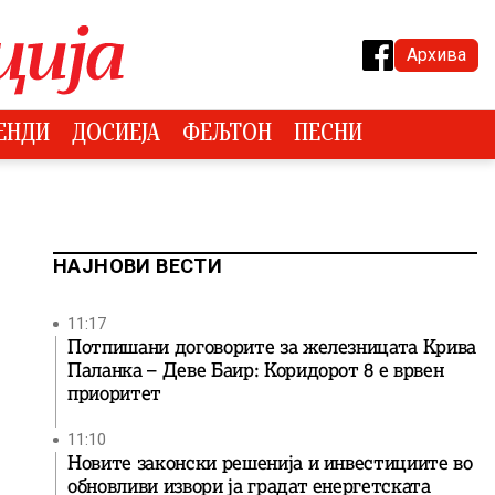
Архива
ЕНДИ
ДОСИЕЈА
ФЕЉТОН
ПЕСНИ
НАЈНОВИ ВЕСТИ
11:17
Потпишани договорите за железницата Крива
Паланка – Деве Баир: Коридорот 8 е врвен
приоритет
11:10
Новите законски решенија и инвестициите во
обновливи извори ја градат енергетската