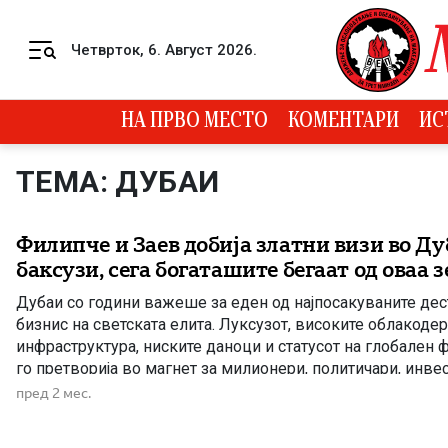
Skip to content
Четврток, 6. Август 2026.
Menu
НА ПРВО МЕСТО
КОМЕНТАРИ
ИС
ТЕМА: ДУБАИ
Филипче и Заев добија златни визи во Ду
баксузи, сега богаташите бегаат од оваа з
Дубаи со години важеше за еден од најпосакуваните дес
бизнис на светската елита. Луксузот, високите облакоде
инфраструктура, ниските даноци и статусот на глобален 
го претворија во магнет за милионери, политичари, инве
бизнисмени од целиот свет. Во последните години, јавно
пред 2 мес.
често го поврзуваше Дубаи и со информации […]