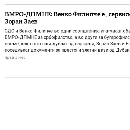
ВМРО-ДПМНЕ: Венко Филипче е „сервиле
Зоран Заев
СДС и Венко Филипче во едни соопштенија упатуваат о
ВМРО-ДПМНЕ за србофилство, а во други за бугарофилст
време, како што наведуваат од партијата, Зоран Заев и 
поседуваат документи за престој и златни визи од Дуб
велат дека Венко Филипче е „сервилен слуга“ на Зоран Зае
пред 3 мес.