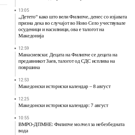
13:05
„Детето“ како што вели Филипче, денес со изјавата
призна дека во случајот во Ново Село учествувале
осуденици и насилници, ова е талогот на
Македонија
12:59
Манасиевски: Децата на Филипче се децата на
предавникот Заев, талогот од СДС исплива на
површина
12:53
Македонски историски календар – 8 август
12:25
Македонски историски календар: 7 август
10:55
ВМРО-ДПМНЕ: Филипче молчел за небезбедната
вода