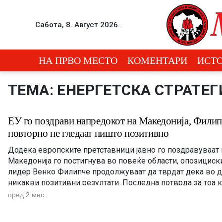
Skip to content
Сабота, 8. Август 2026.
Menu
НА ПРВО МЕСТО
КОМЕНТАРИ
ИСТО
ТЕМА: ЕНЕРГЕТСКА СТРАТЕГ
ЕУ го поздрави напредокот на Македонија, Фили
повторно не гледаат ништо позитивно
Додека европските претставници јавно го поздравуваат
Македонија го постигнува во повеќе области, опозициск
лидер Венко Филипче продолжуваат да тврдат дека во 
никакви позитивни резултати. Последна потврда за тоа 
тврдења се далеку од реалноста дојде од евроамбасадор
пред 2 мес.
Михалис Рокас, кој на Регионалниот форум за клима, […]