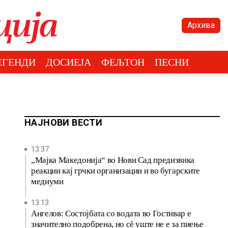
Архива
ЕГЕНДИ
ДОСИЕЈА
ФЕЉТОН
ПЕСНИ
НАЈНОВИ ВЕСТИ
13:37
„Мајка Македонија“ во Нови Сад предизвика
реакции кај грчки организации и во бугарските
медиуми
13:13
Ангелов: Состојбата со водата во Гостивар е
значително подобрена, но сè уште не е за пиење