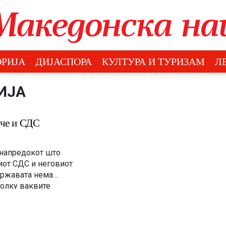
РИЈА
ДИЈАСПОРА
КУЛТУРА И ТУРИЗАМ
Л
ИЈА
пче и СДС
 напредокот што
иот СДС и неговиот
државата нема
колку ваквите
от во Македонија,