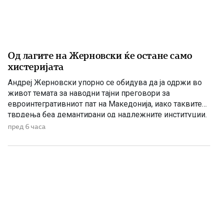
Од лагите на Жерновски ќе остане само
хистеријата
Андреј Жерновски упорно се обидува да ја одржи во
живот темата за наводни тајни преговори за
евроинтегративниот пат на Македонија, иако таквите
тврдења беа демантирани од надлежните институции.
Како што им пукна меурот од сапуница наречен
пред 6 часа
„мигранти за пари“, така на СДС му пука и најновата
конструкција – дека власта тајно се подготвува да го
[…]