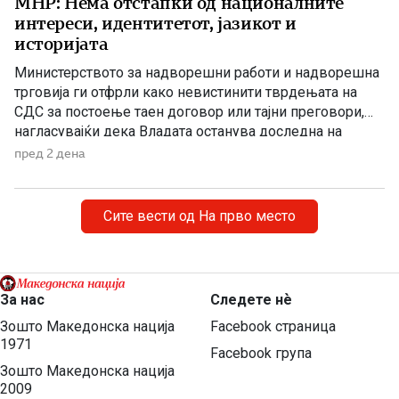
МНР: Нема отстапки од националните
интереси, идентитетот, јазикот и
историјата
Министерството за надворешни работи и надворешна
трговија ги отфрли како невистинити тврдењата на
СДС за постоење таен договор или тајни преговори,
нагласувајќи дека Владата останува доследна на
утврдените државни позиции и нема да прифати
пред 2 дена
отстапки од македонските национални интереси,
идентитетот, јазикот и историјата. „Денешната прес-
конференција на СДС е уште еден обид за создавање
Сите вести од На прво место
хистерија и […]
За нас
Следете нѐ
Зошто Македонска нација
Facebook страница
1971
Facebook група
Зошто Македонска нација
2009