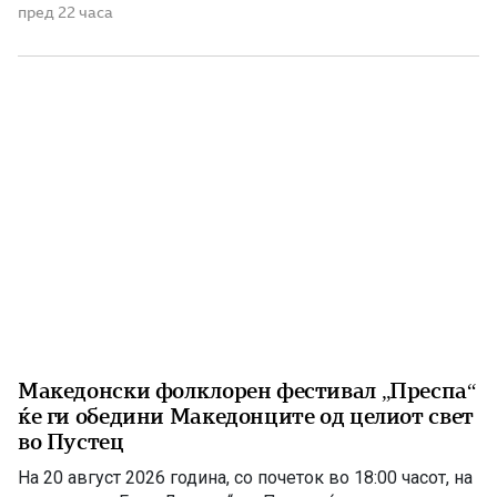
македонска држава. 1875 – Роден е Григорие Хаџи
пред 22 часа
Ташковиќ На 6 август 1875 година во Воден е роден
Григорие Хаџи Ташковиќ – македонски револуционер,
публицист, книжевник и еден од предводниците […]
Македонски фолклорен фестивал „Преспа“
ќе ги обедини Македонците од целиот свет
во Пустец
На 20 август 2026 година, со почеток во 18:00 часот, на