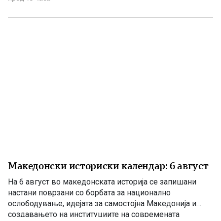
поен, со години молчеа. Иако тогаш направените
анализи, во повеќе наврати во гостиварскиот
водовод, утврдија небезбедна […]
Македонски историски календар: 6 август
На 6 август во македонската историја се запишани
настани поврзани со борбата за национално
ослободување, идејата за самостојна Македонија и
создавањето на институциите на современата