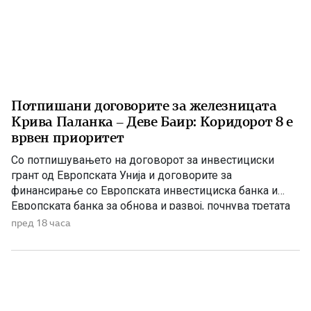
Потпишани договорите за железницата
Крива Паланка – Деве Баир: Коридорот 8 е
врвен приоритет
Со потпишувањето на договорот за инвестициски
грант од Европската Унија и договорите за
финансирање со Европската инвестициска банка и
Европската банка за обнова и развој, почнува третата
фаза од финансирањето на железничката делница
пред 18 часа
Крива Паланка – Деве Баир, која е дел од Коридорот
8. На потпишувањето во Владата присуствуваа
премиерот Христијан Мицкоски, вицепремиерот и
министер […]