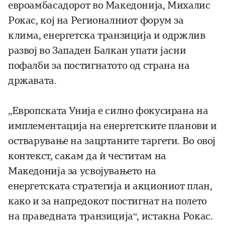
евроамбасадорот во Македонија, Михалис
Рокас, кој на Регионалниот форум за
клима, енергетска транзиција и одржлив
развој во Западен Балкан упати јасни
пофалби за постигнатото од страна на
државата.
„Европската Унија е силно фокусирана на
имплементација на енергетските планови и
остварување на зацртаните таргети. Во овој
контекст, сакам да ѝ честитам на
Македонија за усвојувањето на
енергетската стратегија и акциониот план,
како и за напредокот постигнат на полето
на праведната транзиција“, истакна Рокас.