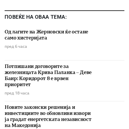
ПОВЕЌЕ НА ОВАА ТЕМА:
Од лагите на Жерновски ќе остане
само хистеријата
пред 6 часа
Потпишани договорите за
железницата Крива Паланка – Деве
Баир: Коридорот 8 е врвен
приоритет
пред 18 часа
Новите законски решенија и
инвестициите во обновливи извори
ја градат енергетската независност
на Македонија