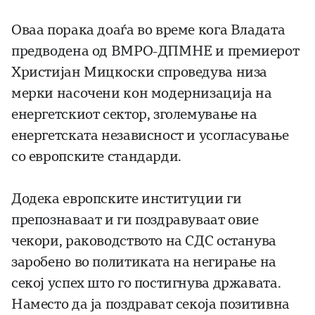
Оваа порака доаѓа во време кога Владата
предводена од ВМРО-ДПМНЕ и премиерот
Христијан Мицкоски спроведува низа
мерки насочени кон модернизација на
енергетскиот сектор, зголемување на
енергетската независност и усогласување
со европските стандарди.
Додека европските институции ги
препознаваат и ги поздравуваат овие
чекори, раководството на СДС останува
заробено во политиката на негирање на
секој успех што го постигнува државата.
Наместо да ја поздрават секоја позитивна