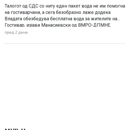
Талогот од СДС со ниту еден пакет вода не им помогна
на гостиварчани, а сега безобразно лаже додека
Владата обезбедува бесплатна вода за жителите на
Гостивар, изјави Манасиевски од ВМРО-ДПМНЕ.
„Колку злоба и неискреност има во СДС, кога дрско се
пред 2 дена
обидува да прикаже дека постојат некакви бизнис-
интереси со водата што Владата бесплатно им ја дели
[…]