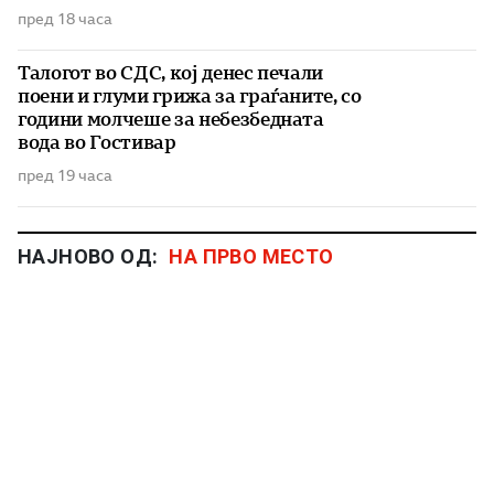
пред 18 часа
Талогот во СДС, кој денес печали
поени и глуми грижа за граѓаните, со
години молчеше за небезбедната
вода во Гостивар
пред 19 часа
НАЈНОВО ОД:
НА ПРВО МЕСТО