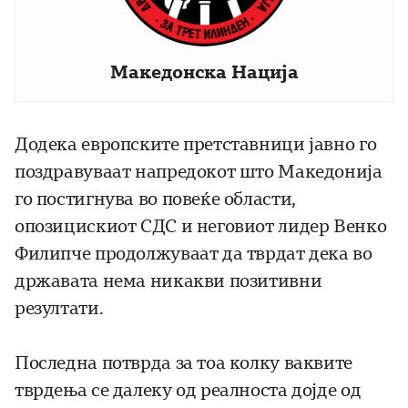
Македонска Нација
Додека европските претставници јавно го
поздравуваат напредокот што Македонија
го постигнува во повеќе области,
опозицискиот СДС и неговиот лидер Венко
Филипче продолжуваат да тврдат дека во
државата нема никакви позитивни
резултати.
Последна потврда за тоа колку ваквите
тврдења се далеку од реалноста дојде од