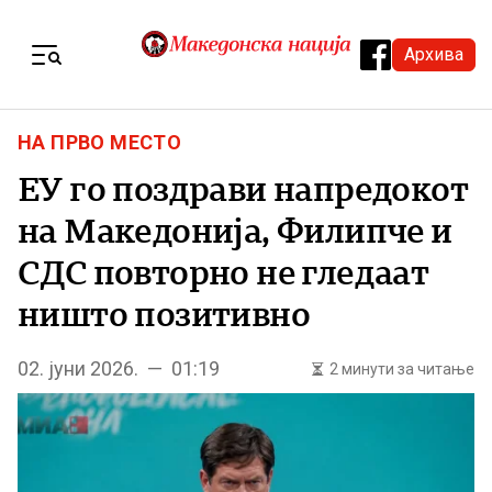
Skip to content
Архива
Menu
НА ПРВО МЕСТО
ЕУ го поздрави напредокот
на Македонија, Филипче и
СДС повторно не гледаат
ништо позитивно
02. јуни 2026. — 01:19
2 минути за читање