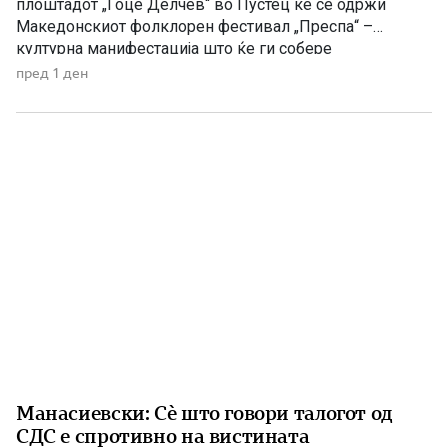
плоштадот „Гоце Делчев“ во Пустец ќе се одржи
Македонскиот фолклорен фестивал „Преспа“ –
културна манифестација што ќе ги собере
Македонците од Македонија, Албанија и дијаспората во
пред 1 ден
чест на македонската традиција, песна и оро.
Фестивалот ќе биде можност за промоција на богатото
македонско културно наследство […]
Манасиевски: Сè што говори талогот од
СДС е спротивно на вистината