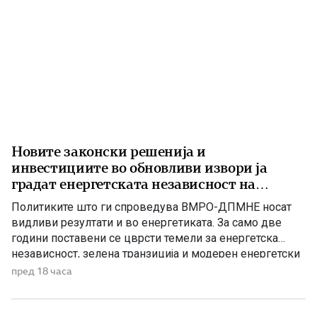
Новите законски решенија и
инвестициите во обновливи извори ја
градат енергетската независност на
Македонија
Политиките што ги спроведува ВМРО-ДПМНЕ носат
видливи резултати и во енергетиката. За само две
години поставени се цврсти темели за енергетска
независност, зелена транзиција и модерен енергетски
систем кој ќе обезбеди сигурност, нови инвестиции и
пред 18 часа
одржлив развој. По години на застој, денес Македонија
има нов Закон за енергетика, усогласен со европските
директиви, како и Интегриран […]