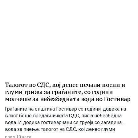
Талогот во СДС, кој денес печали поени и
глуми грижа за граѓаните, со години
молчеше за небезбедната вода во Гостивар
Граѓаните на општина Гостивар со години, додека на
власт беше предавничката СДС, пиеја небезбедна
вода. И додека гостиварчани се труеја со загадена
вода за пиење, талогот на СДС, кој денес глуми
загриженост, само за да ќари некој беден политички
пред 19 часа