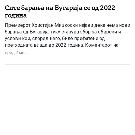
Сите барања на Бугарија се од 2022
година
Премиерот Христијан Мицкоски изјави дека нема нови
барања од Бугарија, туку станува збор за обврски и
услови кои, според него, биле прифатени од
претходната влада во 2022 година. Коментарот на
премиерот доаѓа по информациите што се појавија во
пред 2 мес.
јавноста по вчерашната посета на претседателката
Гордана Сиљановска-Давкова и министерот за
надворешни работи и надворешна трговија Тимчо […]