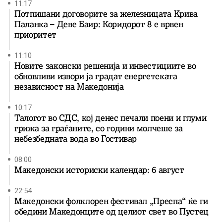
11:17
Потпишани договорите за железницата Крива
Паланка – Деве Баир: Коридорот 8 е врвен
приоритет
11:10
Новите законски решенија и инвестициите во
обновливи извори ја градат енергетската
независност на Македонија
10:17
Талогот во СДС, кој денес печали поени и глуми
грижа за граѓаните, со години молчеше за
небезбедната вода во Гостивар
08:00
Македонски историски календар: 6 август
22:54
Македонски фолклорен фестивал „Преспа“ ќе ги
обедини Македонците од целиот свет во Пустец