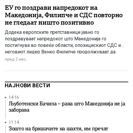
ЕУ го поздрави напредокот на
Македонија, Филипче и СДС повторно
не гледаат ништо позитивно
Додека европските претставници јавно го
поздравуваат напредокот што Македонија го
постигнува во повеќе области, опозицискиот СДС и
неговиот лидер Венко Филипче продолжуваат да
тврдат дека во државата нема никакви позитивни
пред 2 мес.
резултати. Последна потврда за тоа колку ваквите
тврдења се далеку од реалноста дојде од
евроамбасадорот во Македонија, Михалис Рокас, кој
на Регионалниот форум за клима, […]
НАЈНОВИ ВЕСТИ
14:16
Љуботенски Бачила – рана што Македонија не ја
заборава
11:14
Зошто на бришачите на шахти, им пречат