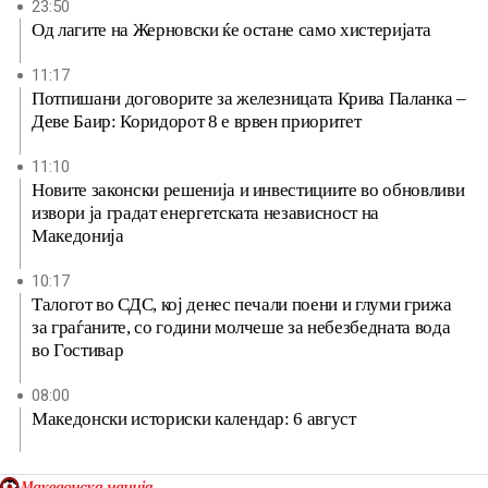
23:50
Од лагите на Жерновски ќе остане само хистеријата
11:17
Потпишани договорите за железницата Крива Паланка –
Деве Баир: Коридорот 8 е врвен приоритет
11:10
Новите законски решенија и инвестициите во обновливи
извори ја градат енергетската независност на
Македонија
10:17
Талогот во СДС, кој денес печали поени и глуми грижа
за граѓаните, со години молчеше за небезбедната вода
во Гостивар
08:00
Македонски историски календар: 6 август