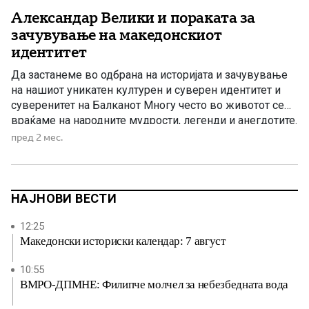
Александар Велики и пораката за
зачувување на македонскиот
идентитет
Да застанеме во одбрана на историјата и зачувување
на нашиот уникатен културен и суверен идентитет и
суверенитет на Балканот Многу често во животот се
враќаме на народните мудрости, легенди и анегдотите.
Анегдотата е кратка, привлечна приказна за вистински
пред 2 мес.
настан или личност. Често хумористични или духовити,
тие обично се користат во разговори, говори или
пишување за […]
НАЈНОВИ ВЕСТИ
12:25
Македонски историски календар: 7 август
10:55
ВМРО-ДПМНЕ: Филипче молчел за небезбедната вода