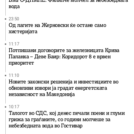
ВМРО-ДПМНЕ: Филипче молчел за небезбедната
вода
23:50
Од лагите на Жерновски ќе остане само
хистеријата
11:17
Потпишани договорите за железницата Крива
Паланка – Деве Баир: Коридорот 8 е врвен
приоритет
11:10
Новите законски решенија и инвестициите во
обновливи извори ја градат енергетската
независност на Македонија
10:17
Талогот во СДС, кој денес печали поени и глуми
грижа за граѓаните, со години молчеше за
небезбедната вода во Гостивар