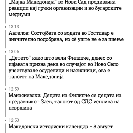
„Мајка Македонија“ во Нови Сад предизвика
реакции кај грчки организации и во бугарските
медиуми
13:13
Ангелов: Состојбата со водата во Гостивар е
значително подобрена, но сè уште не е за пиење
13:05
„Детето“ како што вели Филипче, денес со
изјавата призна дека во случајот во Ново Село
учествувале осуденици и насилници, ова е
талогот на Македонија
12:59
Манасиевски: Децата на Филипче се децата на
предавникот Заев, талогот од СДС исплива на
површина
12:53
Македонски историски календар – 8 август