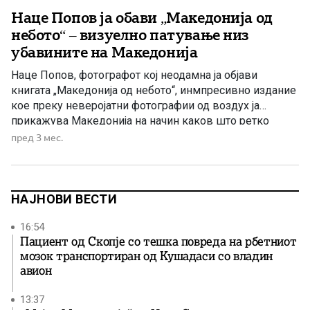
Наце Попов ја обави „Македонија од
небото“ – визуелно патување низ
убавините на Македонија
Наце Попов, фотографот кој неодамна ја објави
книгата „Македонија од небото“, инмпресивно издание
кое преку неверојатни фотографии од воздух ја
прикажува Македонија на начин каков што ретко
имаме можност да ја видиме. Од планини, езера и
пред 3 мес.
реки, до историски градови, села и природни
богатства, книгата нуди вистинско визуелно патување
низ едни од најмагичните и најавтентичните […]
НАЈНОВИ ВЕСТИ
16:54
Пациент од Скопје со тешка повреда на рбетниот
мозок транспортиран од Кушадаси со владин
авион
13:37