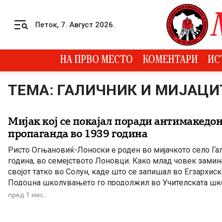
Skip to content
Петок, 7. Август 2026.
Menu
НА ПРВО МЕСТО
КОМЕНТАРИ
ИС
ТЕМА: ГАЛИЧНИК И МИЈАЦИ
Мијак кој се покајал поради антимакедо
пропаганда во 1939 година
Ристо Огњановиќ-Лоноски е роден во мијачкото село Га
година, во семејството Лоновци. Како млад човек замин
својот татко во Солун, каде што се запишал во Егзархиск
Подоцна школувањето го продолжил во Учителската шко
Белград, специјално отворена за деца од Македонија, с
пред 1 мес.
кадар што ќе […]