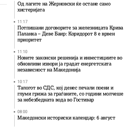
Од лагите на Жерновски ќе остане само
хистеријата
11:17
Потпишани договорите за железницата Крива
Паланка – Деве Баир: Коридорот 8 е врвен
приоритет
11:10
Новите законски решенија и инвестициите во
обновливи извори ја градат енергетската
независност на Македонија
10:17
Талогот во СДС, кој денес печали поени и
глуми грижа за граѓаните, со години молчеше
за небезбедната вода во Гостивар
08:00
Македонски историски календар: 6 август