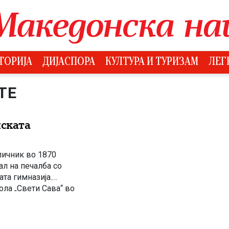
ТОРИЈА
ДИЈАСПОРА
КУЛТУРА И ТУРИЗАМ
ЛЕГ
ТЕ
нската
личник во 1870
ал на печалба со
ата гимназија.
ла „Свети Сава“ во
о цел создавање