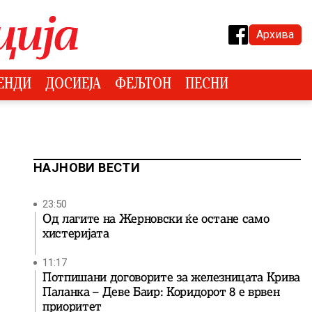
Архива
ЕНДИ
ДОСИЕЈА
ФЕЉТОН
ПЕСНИ
НАЈНОВИ ВЕСТИ
23:50
Од лагите на Жерновски ќе остане само
хистеријата
11:17
Потпишани договорите за железницата Крива
Паланка – Деве Баир: Коридорот 8 е врвен
приоритет