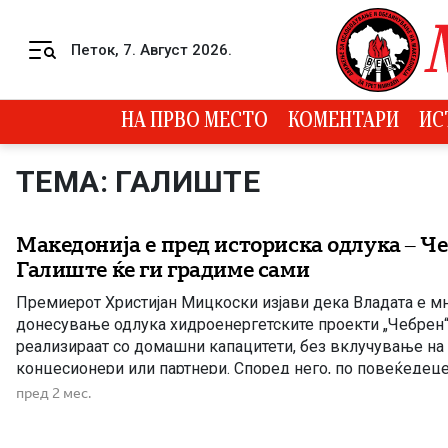
Skip to content
Петок, 7. Август 2026.
Menu
НА ПРВО МЕСТО
КОМЕНТАРИ
ИС
ТЕМА: ГАЛИШТЕ
Македонија е пред историска одлука – Че
Галиште ќе ги градиме сами
Премиерот Христијан Мицкоски изјави дека Владата е м
донесување одлука хидроенергетските проекти „Чебрен“ 
реализираат со домашни капацитети, без вклучување на
концесионери или партнери. Според него, по повеќедец
обиди за избор на стратешки инвеститор, државата расп
пред 2 мес.
аргументи и анализи за самостојно да пристапи кон реализ