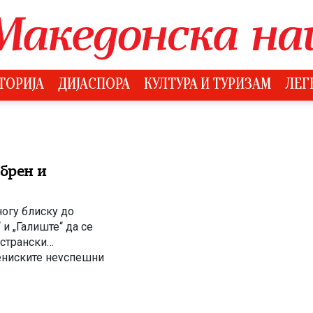
ТОРИЈА
ДИЈАСПОРА
КУЛТУРА И ТУРИЗАМ
ЛЕГ
брен и
ногу блиску до
и „Галиште“ да се
 странски
ениските неуспешни
олага со доволно
ација на […]