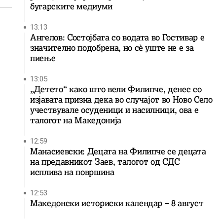
бугарските медиуми
13:13
Ангелов: Состојбата со водата во Гостивар е
значително подобрена, но сè уште не е за
пиење
13:05
„Детето“ како што вели Филипче, денес со
изјавата призна дека во случајот во Ново Село
учествувале осуденици и насилници, ова е
талогот на Македонија
12:59
Манасиевски: Децата на Филипче се децата
на предавникот Заев, талогот од СДС
исплива на површина
12:53
Македонски историски календар – 8 август