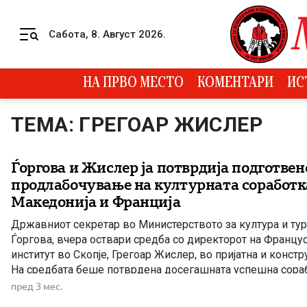
Skip to content
Сабота, 8. Август 2026.
Menu
НА ПРВО МЕСТО
КОМЕНТАРИ
ИС
ТЕМА: ГРЕГОАР ЖИСЛЕР
Ѓоргова и Жислер ја потврдија подготвен
продлабочување на културната соработк
Македонија и Франција
Државниот секретар во Министерството за култура и тури
Ѓоргова, вчера оствари средба со директорот на Францу
институт во Скопје, Грегоар Жислер, во пријатна и конст
На средбата беше потврдена досегашната успешна сора
традиционално добрите пријателски односи меѓу Македон
пред 3 мес.
заедничка определба тие и во иднина дополнително да се