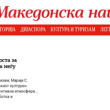
ТОРИЈА
ДИЈАСПОРА
КУЛТУРА И ТУРИЗАМ
ЛЕГ
оста за
а меѓу
зам, Марија С.
скиот културен
руктивна атмосфера.
ботка и
ија и Франција, со
 […]