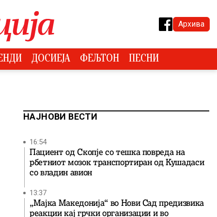
Архива
ЕНДИ
ДОСИЕЈА
ФЕЉТОН
ПЕСНИ
НАЈНОВИ ВЕСТИ
16:54
Пациент од Скопје со тешка повреда на
рбетниот мозок транспортиран од Кушадаси
со владин авион
13:37
„Мајка Македонија“ во Нови Сад предизвика
реакции кај грчки организации и во