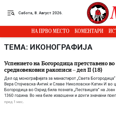
Skip to content
Сабота, 8. Август 2026.
Menu
НА ПРВО МЕСТО
КОМЕНТАРИ
ИС
ТЕМА: ИКОНОГРАФИЈА
Успението на Богородица претставено во
средновековни ракописи – дел II (18)
Дел од монографијата за манастирот „Света Богородица“
Вера Стојчевска-Антиќ и Славе Николовски-Катин И во 
Богородица во Охрид била позната „Лествицата” на Јоан
1360 година. Во неа биле извршени и други значајни преп
не заостанува и црквата Света Богородица – Елеуса, во ко
пред 1 мес.