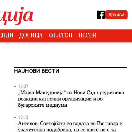
Архива
ЕНДИ
ДОСИЕЈА
ФЕЉТОН
ПЕСНИ
НАЈНОВИ ВЕСТИ
13:37
„Мајка Македонија“ во Нови Сад предизвика
реакции кај грчки организации и во
бугарските медиуми
13:13
Ангелов: Состојбата со водата во Гостивар е
значително подобрена, но сè уште не е за