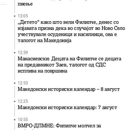
пиење
13:05
„Детето“ како што вели Филипче, денес со
изјавата призна дека во случајот во Ново Село
учествувале осуденици и насилници, ова е
талогот на Македонија
12:59
Манасиевски: Децата на Филипче се децата
на предавникот Заев, талогот од СДС
исплива на површина
12:53
Македонски историски календар – 8 август
12:25
Македонски историски календар: 7 август
10:55
ВМРО-ДПМНЕ: Филипче молчел за