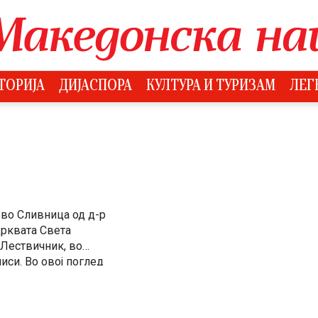
ТОРИЈА
ДИЈАСПОРА
КУЛТУРА И ТУРИЗАМ
ЛЕГ
 во Сливница од д-р
црквата Света
 Лествичник, во
иси. Во овој поглед
ја настанале 4 […]