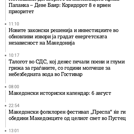
Паланка – Деве Баир: Коридорот 8 е врвен
приоритет
11:10
Новите законски решенија и инвестициите во
обновливи извори ја градат енергетската
независност на Македонија
10:17
Талогот во СДС, кој денес печали поени и глуми
грижа за граѓаните, со години молчеше за
небезбедната вода во Гостивар
08:00
Македонски историски календар: 6 август
22:54
Македонски фолклорен фестивал „Преспа“ ќе ги
обедини Македонците од целиот свет во Пустец
13:01