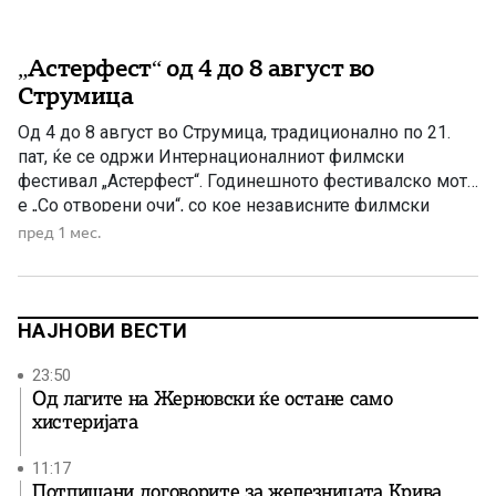
„Астерфест“ од 4 до 8 август во
Струмица
Од 4 до 8 август во Струмица, традиционално по 21.
пат, ќе се одржи Интернационалниот филмски
фестивал „Астерфест“. Годинешното фестивалско мото
е „Со отворени очи“, со кое независните филмски
автори симболично ја повикуваат публиката да го
пред 1 мес.
следи животот како филмска лента, низ бројни
приказни од различни краишта на светот. Фестивалот,
препознатлив во регионот и во […]
НАЈНОВИ ВЕСТИ
23:50
Од лагите на Жерновски ќе остане само
хистеријата
11:17
Потпишани договорите за железницата Крива