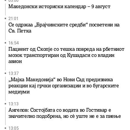
формат е објавена […]
03:00
Македонски историски календар – 9 август
21:01
Се одржаа „Брајчинските средби“ посветени на
Св. Петка
16:54
Пациент од Скопје со тешка повреда на рбетниот
мозок транспортиран од Кушадаси со владин
авион
13:37
„Мајка Македонија“ во Нови Сад предизвика
реакции кај грчки организации и во бугарските
медиуми
13:13
Ангелов: Состојбата со водата во Гостивар е
значително подобрена, но сè уште не е за пиење
13:05