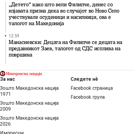
„Детето“ како што вели Филипче, денес со
изјавата призна дека во случајот во Ново Село
учествувале осуденици и насилници, ова е
талогот на Македонија
12:59
Манасиевски: Децата на Филипче се децата на
предавникот Заев, талогот од СДС исплива на
површина
За нас
Следете нѐ
Зошто Македонска нација
Facebook страница
1971
Facebook група
Зошто Македонска нација
2009
Зошто Македонска нација
2026
Импресум