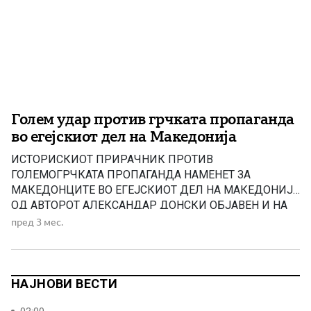
Голем удар против грчката пропаганда
во егејскиот дел на Македонија
ИСТОРИСКИOT ПРИРАЧНИК ПРОТИВ
ГОЛЕМОГРЧКАТА ПРОПАГАНДА НАМЕНЕТ ЗА
МАКЕДОНЦИТЕ ВО ЕГEЈСКИОТ ДЕЛ НА МАКЕДОНИЈА
ОД АВТОРОТ АЛЕКСАНДАР ДОНСКИ ОБЈАВЕН И НА
ГРЧКИ ЈАЗИК! Пред извесно време МН објави
пред 3 мес.
информација за објавување на ИСТОРИСКИ
ПРИРАЧНИК ПРОТИВ ГОЛЕМОГРЧКАТА
ПРОПАГАНДА НАМЕНЕТ ЗА МАКЕДОНЦИТЕ ВО
ЕГEЈСКИОТ ДЕЛ НА МАКЕДОНИЈА од авторот
НАЈНОВИ ВЕСТИ
Александар Донски. Книгата во електронски pdf