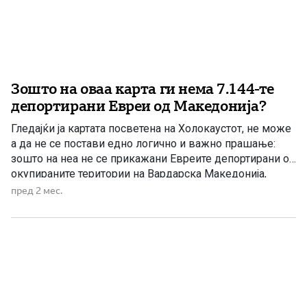
Зошто на оваа карта ги нема 7.144-те
депортирани Евреи од Македонија?
Гледајќи ја картата посветена на Холокаустот, не може
а да не се постави едно логично и важно прашање:
зошто на неа не се прикажани Евреите депортирани од
окупираните територии на Вардарска Македонија,
Егејска Македонија и Пирот? На картата се наведени
пред 2 мес.
бројки за различни европски држави и се прикажува
бројот на Евреите кои живееле пред Втората […]