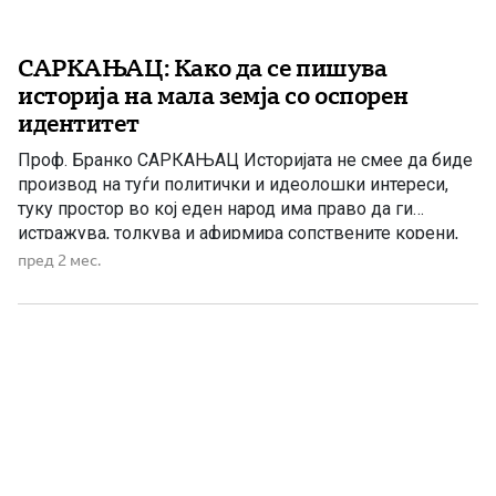
САРКАЊАЦ: Како да се пишува
историја на мала земја со оспорен
идентитет
Проф. Бранко САРКАЊАЦ Историјата не смее да биде
производ на туѓи политички и идеолошки интереси,
туку простор во кој еден народ има право да ги
истражува, толкува и афирмира сопствените корени,
идентитет и културно наследство. Историјата им дава
пред 2 мес.
на припадниците на еден народ гордост. Велат,
особено ако систематски се негирани и
стигматизирани како инфериорни, ако […]