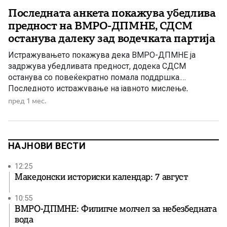
Последната анкета покажува убедлива
предност на ВМРО-ДПМНЕ, СДСМ
останува далеку зад водечката партија
Истражувањето покажува дека ВМРО-ДПМНЕ ја
задржува убедливата предност, додека СДСМ
останува со повеќекратно помала поддршка.
Последното истражување на јавното мислење,
спроведено од агенцијата „Маркет Вижн“ на
пред 1 мес.
репрезентативен примерок од 1.200 испитаници,
покажува дека ВМРО-ДПМНЕ и понатаму има
убедлива предност во однос на останатите политички
партии. Според резултатите, 24 проценти од сите
НАЈНОВИ ВЕСТИ
испитаници изјавиле дека би […]
12:25
Македонски историски календар: 7 август
10:55
ВМРО-ДПМНЕ: Филипче молчел за небезбедната
вода