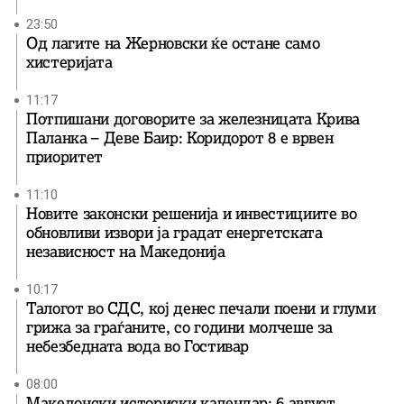
23:50
Од лагите на Жерновски ќе остане само
хистеријата
11:17
Потпишани договорите за железницата Крива
Паланка – Деве Баир: Коридорот 8 е врвен
приоритет
11:10
Новите законски решенија и инвестициите во
обновливи извори ја градат енергетската
независност на Македонија
10:17
Талогот во СДС, кој денес печали поени и глуми
грижа за граѓаните, со години молчеше за
небезбедната вода во Гостивар
08:00
Македонски историски календар: 6 август