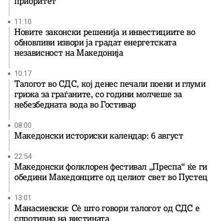
приоритет
11:10
Новите законски решенија и инвестициите во
обновливи извори ја градат енергетската
независност на Македонија
10:17
Талогот во СДС, кој денес печали поени и глуми
грижа за граѓаните, со години молчеше за
небезбедната вода во Гостивар
08:00
Македонски историски календар: 6 август
22:54
Македонски фолклорен фестивал „Преспа“ ќе ги
обедини Македонците од целиот свет во Пустец
13:01
Манасиевски: Сè што говори талогот од СДС е
спротивно на вистината