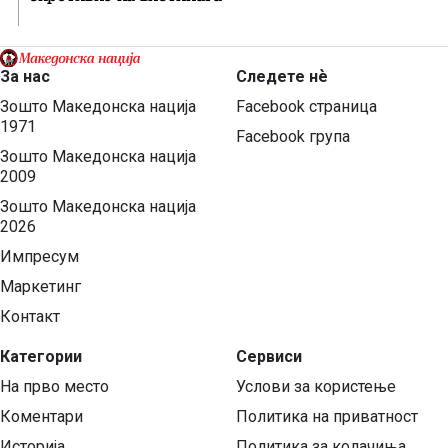
За нас
Следете нѐ
Зошто Македонска нација
Facebook страница
1971
Facebook група
Зошто Македонска нација
2009
Зошто Македонска нација
2026
Импресум
Маркетинг
Контакт
Категории
Сервиси
На прво место
Услови за користење
Коментари
Политика на приватност
Историја
Политика за колачиња