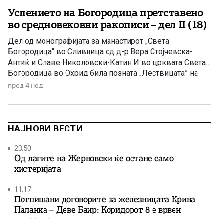
Успението на Богородица претставено
во средновековни ракописи – дел II (18)
Дел од монографијата за манастирот „Света
Богородица“ во Сливница од д-р Вера Стојчевска-
Антиќ и Славе Николовски-Катин И во црквата Света
Богородица во Охрид била позната „Лествицата” на
Јоан Лествичник, во 1360 година. Во неа биле
пред 4 нед.
извршени и други значајни преписи. Во овој поглед не
заостанува и црквата Света Богородица – Елеуса, во
која настанале 4 […]
НАЈНОВИ ВЕСТИ
23:50
Од лагите на Жерновски ќе остане само
хистеријата
11:17
Потпишани договорите за железницата Крива
Паланка – Деве Баир: Коридорот 8 е врвен