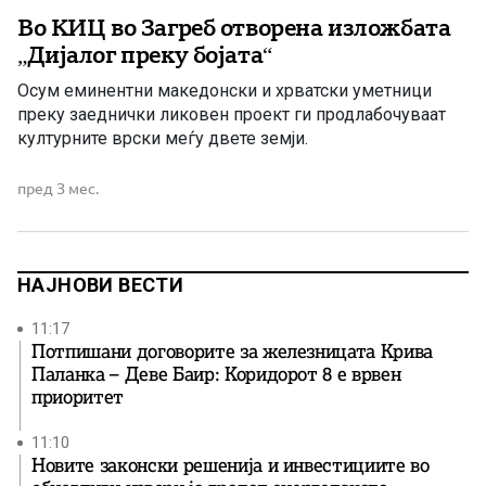
Во КИЦ во Загреб отворена изложбата
„Дијалог преку бојата“
Осум еминентни македонски и хрватски уметници
преку заеднички ликовен проект ги продлабочуваат
културните врски меѓу двете земји.
пред 3 мес.
НАЈНОВИ ВЕСТИ
11:17
Потпишани договорите за железницата Крива
Паланка – Деве Баир: Коридорот 8 е врвен
приоритет
11:10
Новите законски решенија и инвестициите во