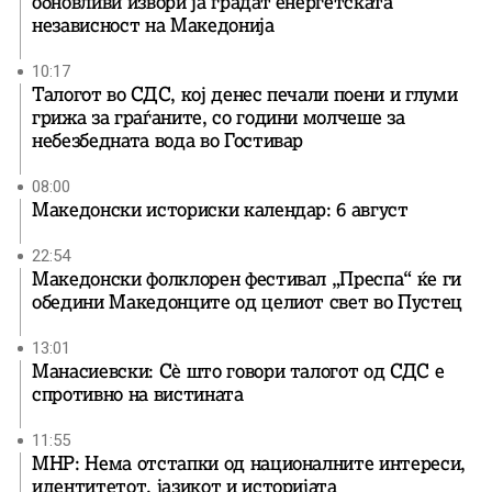
обновливи извори ја градат енергетската
независност на Македонија
10:17
Талогот во СДС, кој денес печали поени и глуми
грижа за граѓаните, со години молчеше за
небезбедната вода во Гостивар
08:00
Македонски историски календар: 6 август
22:54
Македонски фолклорен фестивал „Преспа“ ќе ги
обедини Македонците од целиот свет во Пустец
13:01
Манасиевски: Сè што говори талогот од СДС е
спротивно на вистината
11:55
МНР: Нема отстапки од националните интереси,
идентитетот, јазикот и историјата