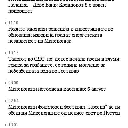
Паланка – Деве Баир: Коридорот 8 е врвен
приоритет
11:10
Новите законски решенија и инвестициите во
обновливи извори ја градат енергетската
независност на Македонија
10:17
Талогот во СДС, кој денес печали поени и глуми
грижа за граѓаните, со години молчеше за
небезбедната вода во Гостивар
08:00
Македонски историски календар: 6 август
22:54
Македонски фолклорен фестивал „Преспа“ ќе ги
обедини Македонците од целиот свет во Пустец
13:01