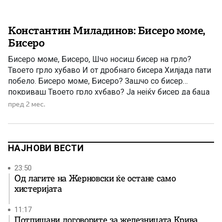
Константин Миладинов: Бисеро моме,
Бисеро
Бисеро моме, Бисеро, Шчо носиш бисер на грло?
Твоето грло хубаво И от дробнаго бисера Хилјада пати
побело. Бисеро моме, Бисеро? Зашчо со бисер
покриваш Твоето грло хубаво? Ја нејќу бисер да баца
Тука сака твоето грло.- Бисеро моме Бисеро, За кого
пред 2 мес.
низиш бисерот? Ја дарој бисер не сака Тук сака мома
Бисера.
НАЈНОВИ ВЕСТИ
23:50
Од лагите на Жерновски ќе остане само
хистеријата
11:17
Потпишани договорите за железницата Крива