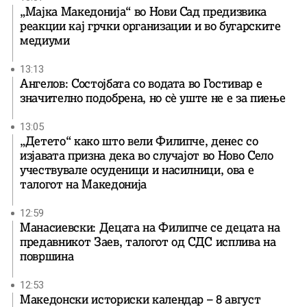
„Мајка Македонија“ во Нови Сад предизвика
реакции кај грчки организации и во бугарските
медиуми
13:13
Ангелов: Состојбата со водата во Гостивар е
значително подобрена, но сè уште не е за пиење
13:05
„Детето“ како што вели Филипче, денес со
изјавата призна дека во случајот во Ново Село
учествувале осуденици и насилници, ова е
талогот на Македонија
12:59
Манасиевски: Децата на Филипче се децата на
предавникот Заев, талогот од СДС исплива на
површина
12:53
Македонски историски календар – 8 август