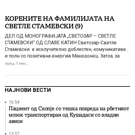
КОРЕНИТЕ НА ФАМИЛИЈАТА НА
СВЕТЛЕ СТАМЕВСКИ (9)
ДЕЛ ОД МОНОГРАФИЈАТА „СВЕТОЗАР – СВЕТЛЕ
СТАМЕВСКИ“ ОД СЛАВЕ КАТИН Светозар-Светле
Стамевски е исклучително доблестен, комуникативен
и полн со позитивна енергија Македонец, Затоа, за
подобро да го портретираме неговиот лик и воопшто
пред 1 мес.
неговиот животек ќе се вратиме многу децении
наназад Инаку, бабата Менка која била најмала,
немала брат, а сите сестри и биле омажени, па
дечињата и немале каде да […]
НАЈНОВИ ВЕСТИ
16:54
Пациент од Скопје со тешка повреда на рбетниот
мозок транспортиран од Кушадаси со владин
авион
13:37