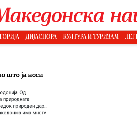
ТОРИЈА
ДИЈАСПОРА
КУЛТУРА И ТУРИЗАМ
ЛЕГ
о што ја носи
едонија. Од
а природната
редок природен дар
акедонија има многу
ата, манастирите,
тва […]