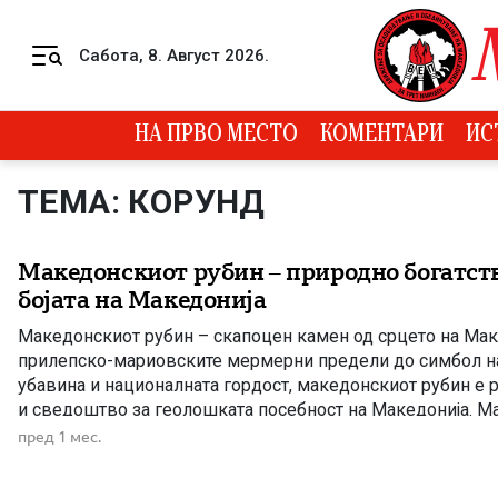
Skip to content
Сабота, 8. Август 2026.
Menu
НА ПРВО МЕСТО
КОМЕНТАРИ
ИС
ТЕМА: КОРУНД
Македонскиот рубин – природно богатств
бојата на Македонија
Македонскиот рубин – скапоцен камен од срцето на Мак
прилепско-мариовските мермерни предели до симбол н
убавина и националната гордост, македонскиот рубин е 
и сведоштво за геолошката посебност на Македонија. М
симболи по кои се препознава – сонцето, планините, езер
пред 1 мес.
песната, јазикот и традицијата. Но меѓу природните богатс