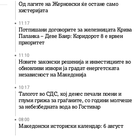
Од лагите на Жерновски ќе остане само
хистеријата
11:17
Потпишани договорите за железницата Крива
Паланка – Деве Баир: Коридорот 8 е врвен
приоритет
11:10
Новите законски решенија и инвестициите во
обновливи извори ја градат енергетската
независност на Македонија
10:17
Талогот во СДС, кој денес печали поени и
глуми грижа за граѓаните, со години молчеше
за небезбедната вода во Гостивар
08:00
Македонски историски календар: 6 август