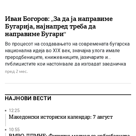
Иван Богоров: „За да ја направиме
Бугарија, најнапред треба да
направиме Бугари“
Во процесот на создавањето на современата бугарска
национална идеја во XIX век, значајна улога имале
преродбениците, книжевниците, јазичарите и
публицистите кои настојувале да изградат заедничка
национална свест и стандарден книжевен јазик. Еден
пред 2 мес.
од најпознатите меѓу нив бил Иван Богоров, кого
бугарската историографија го смета за еден од
основоположниците на современиот бугарски
книжевен јазик. Тој бил […]
НАЈНОВИ ВЕСТИ
12:25
Македонски историски календар: 7 август
10:55