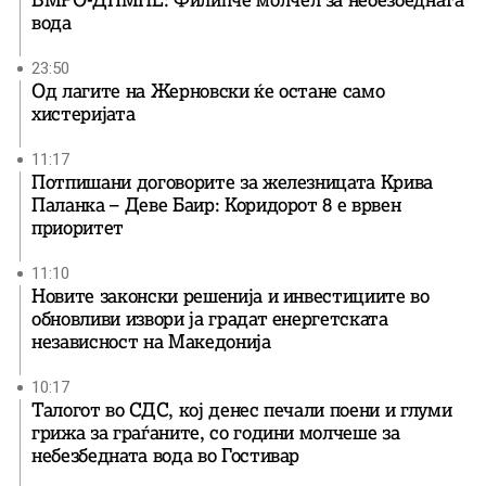
ВМРО-ДПМНЕ: Филипче молчел за небезбедната
вода
23:50
Од лагите на Жерновски ќе остане само
хистеријата
11:17
Потпишани договорите за железницата Крива
Паланка – Деве Баир: Коридорот 8 е врвен
приоритет
11:10
Новите законски решенија и инвестициите во
обновливи извори ја градат енергетската
независност на Македонија
10:17
Талогот во СДС, кој денес печали поени и глуми
грижа за граѓаните, со години молчеше за
небезбедната вода во Гостивар