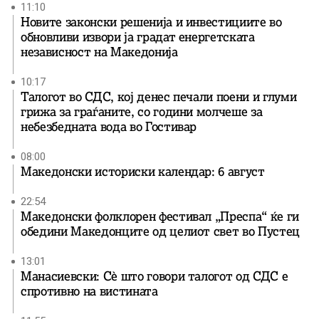
11:10
Новите законски решенија и инвестициите во
обновливи извори ја градат енергетската
независност на Македонија
10:17
Талогот во СДС, кој денес печали поени и глуми
грижа за граѓаните, со години молчеше за
небезбедната вода во Гостивар
08:00
Македонски историски календар: 6 август
22:54
Македонски фолклорен фестивал „Преспа“ ќе ги
обедини Македонците од целиот свет во Пустец
13:01
Манасиевски: Сè што говори талогот од СДС е
спротивно на вистината