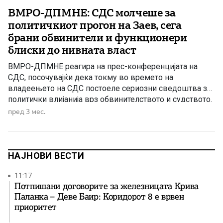
ВМРО-ДПМНЕ: СДС молчеше за
политичкиот прогон на Заев, сега
брани обвинители и функционери
блиски до нивната власт
ВМРО-ДПМНЕ реагира на прес-конференцијата на
СДС, посочувајќи дека токму во времето на
владеењето на СДС постоеле сериозни сведоштва за
политички влијанија врз обвинителството и судството.
Според партијата, обвинителката Лејла Кадриу од
пред 3 мес.
поранешното СЈО јавно сведочела дека Зоран Заев и
Радмила Шеќеринска навечер оделе во канцелариите
на СЈО и на обвинителите Ленче Ристовска, Гаврил
Бубевски, Фатиме […]
НАЈНОВИ ВЕСТИ
11:17
Потпишани договорите за железницата Крива
Паланка – Деве Баир: Коридорот 8 е врвен
приоритет