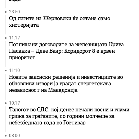
23:50
Од лагите на Жерновски ќе остане само
хистеријата
11:17
Потпишани договорите за железницата Крива
Паланка – Деве Баир: Коридорот 8 е врвен
приоритет
11:10
Новите законски решенија и инвестициите во
обновливи извори ја градат енергетската
независност на Македонија
10:17
Талогот во СДС, кој денес печали поени и глуми
грижа за граѓаните, со години молчеше за
небезбедната вода во Гостивар
08:00