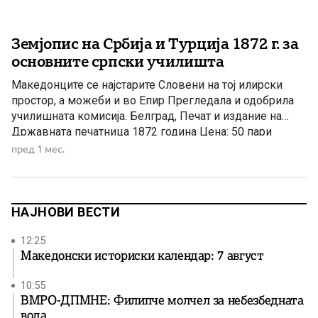
Земјопис на Србија и Турција 1872 г. за
основните српски училишта
Македонците се најстарите Словени на тој илирски
простор, а можеби и во Епир Прегледала и одобрила
училишната комисија. Белград, Печат и издание на
Државната печатница 1872 година Цена: 50 пари
чаршиски. Море, од југ Мраморното Море и Нешто
пред 1 мес.
Бело, од запад Стара Планина и Родопите. Јужниот дел
го заземаат Македонците, кои се потомци на
најстарите […]
НАЈНОВИ ВЕСТИ
12:25
Македонски историски календар: 7 август
10:55
ВМРО-ДПМНЕ: Филипче молчел за небезбедната
вода