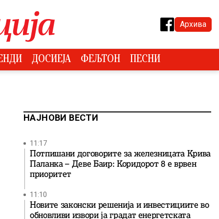
Архива
ЕНДИ
ДОСИЕЈА
ФЕЉТОН
ПЕСНИ
НАЈНОВИ ВЕСТИ
11:17
Потпишани договорите за железницата Крива
Паланка – Деве Баир: Коридорот 8 е врвен
приоритет
11:10
Новите законски решенија и инвестициите во
обновливи извори ја градат енергетската