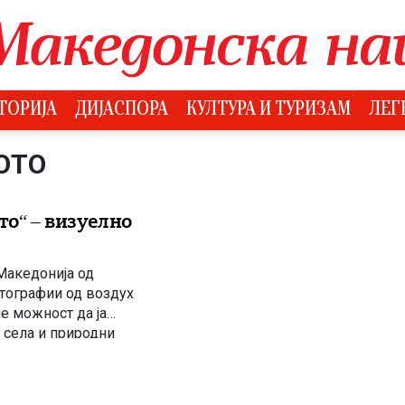
ТОРИЈА
ДИЈАСПОРА
КУЛТУРА И ТУРИЗАМ
ЛЕГ
ОТО
то“ – визуелно
„Македонија од
отографии од воздух
е можност да ја
, села и природни
з едни од