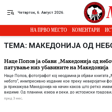
Skip to content
Четврток, 6. Август 2026.
Menu
НА ПРВО МЕСТО
КОМЕНТАРИ
ИС
ТЕМА: МАКЕДОНИЈА ОД НЕБ
Наце Попов ја обави „Македонија од небо
патување низ убавините на Македонија
Наце Попов, фотографот кој неодамна ја објави книгата 
небото“, инмпресивно издание кое преку неверојатни ф
ја прикажува Македонија на начин каков што ретко имам
видиме. Од планини, езера и реки, до историски градови
богатства, книгата нуди вистинско визуелно патување ни
пред 3 мес.
најмагичните и најавтентичните […]