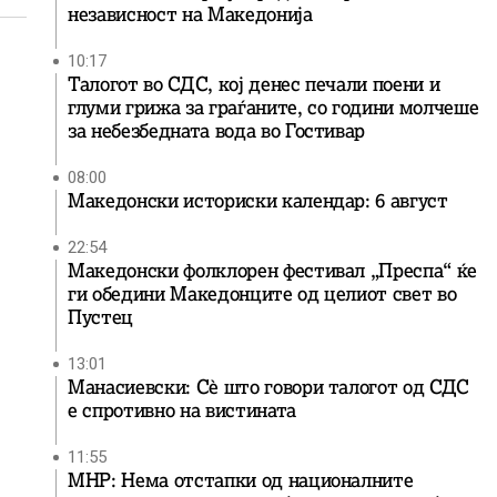
независност на Македонија
10:17
Талогот во СДС, кој денес печали поени и
глуми грижа за граѓаните, со години молчеше
за небезбедната вода во Гостивар
08:00
Македонски историски календар: 6 август
22:54
Македонски фолклорен фестивал „Преспа“ ќе
ги обедини Македонците од целиот свет во
Пустец
13:01
Манасиевски: Сè што говори талогот од СДС
е спротивно на вистината
11:55
МНР: Нема отстапки од националните